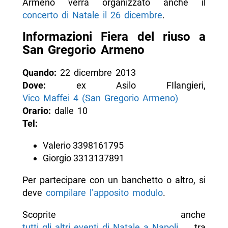
Armeno verrà organizzato anche il
concerto di Natale il 26 dicembre
.
Informazioni Fiera del riuso a
San Gregorio Armeno
Quando:
22 dicembre 2013
Dove:
ex Asilo FIlangieri,
Vico Maffei 4 (San Gregorio Armeno)
Orario:
dalle 10
Tel:
Valerio 3398161795
Giorgio 3313137891
Per partecipare con un banchetto o altro, si
deve
compilare l’apposito modulo
.
Scoprite anche
tutti gli altri eventi di Natale a Napoli
, tra