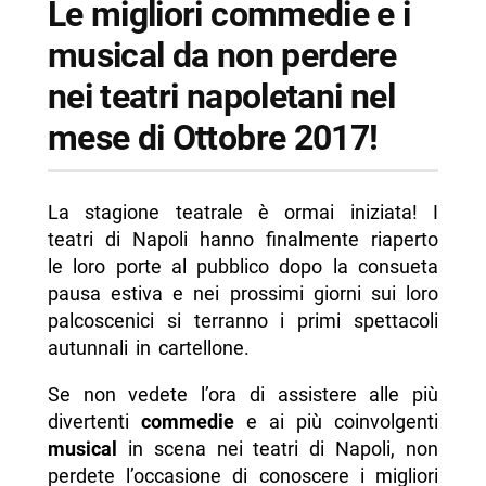
Le migliori commedie e i
--
musical da non perdere
-- Teatro Totò
nei teatri napoletani nel
--
mese di Ottobre 2017!
-- Teatro Sannazaro
-- Scopri di più da Napolike.it
La stagione teatrale è ormai iniziata! I
teatri di Napoli hanno finalmente riaperto
le loro porte al pubblico dopo la consueta
pausa estiva e nei prossimi giorni sui loro
palcoscenici si terranno i primi spettacoli
autunnali in cartellone.
Se non vedete l’ora di assistere alle più
divertenti
commedie
e ai più coinvolgenti
musical
in scena nei teatri di Napoli, non
perdete l’occasione di conoscere i migliori