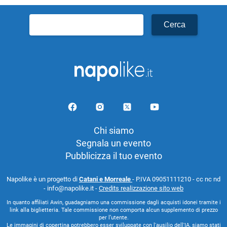
Ricerca
per:
Chi siamo
Segnala un evento
Pubblicizza il tuo evento
Napolike è un progetto di
Catani e Morreale
- P.IVA 09051111210 - cc nc nd
- info@napolike.it -
Credits realizzazione sito web
In quanto affiliati Awin, guadagniamo una commissione dagli acquisti idonei tramite i
link alla biglietteria. Tale commissione non comporta alcun supplemento di prezzo
per l’utente.
Le immagini di copertina potrebbero esser sviluppate con l'ausilio dell'IA, siamo stati