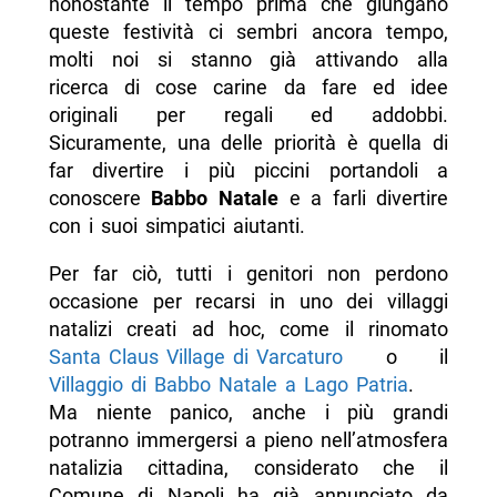
nonostante il tempo prima che giungano
queste festività ci sembri ancora tempo,
molti noi si stanno già attivando alla
ricerca di cose carine da fare ed idee
originali per regali ed addobbi.
Sicuramente, una delle priorità è quella di
far divertire i più piccini portandoli a
conoscere
Babbo Natale
e a farli divertire
con i suoi simpatici aiutanti.
Per far ciò, tutti i genitori non perdono
occasione per recarsi in uno dei villaggi
natalizi creati ad hoc, come il rinomato
Santa Claus Village di Varcaturo
o il
Villaggio di Babbo Natale a Lago Patria
.
Ma niente panico, anche i più grandi
potranno immergersi a pieno nell’atmosfera
natalizia cittadina, considerato che il
Comune di Napoli ha già annunciato da