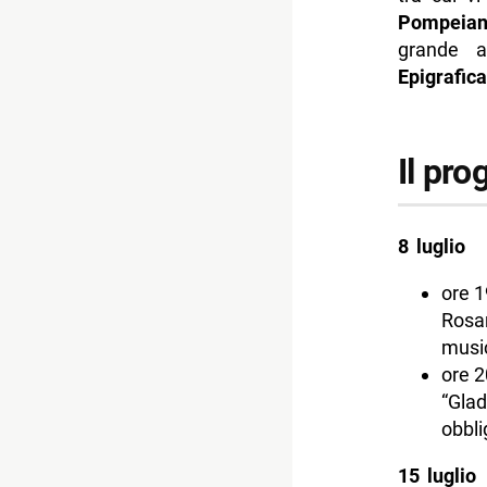
Pompeia
grande 
Epigrafica
Il pr
8 luglio
ore 1
Rosar
music
ore 2
“Glad
obbli
15 luglio