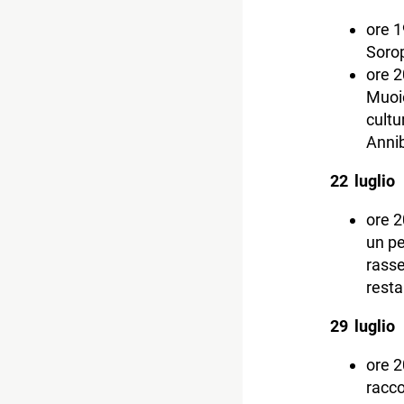
ore 1
Sorop
ore 2
Muoio
cultu
Annib
22 luglio
ore 2
un pe
rasse
resta
29 luglio
ore 2
racco