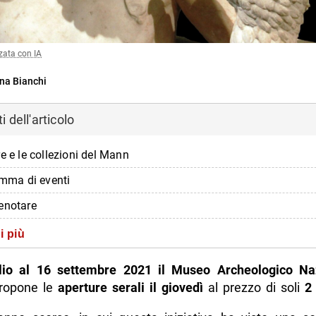
zata con IA
na Bianchi
 dell'articolo
e e le collezioni del Mann
amma di eventi
enotare
zioni sui giovedì al Mann
i più
glio al 16 settembre 2021 il Museo Archeologico Na
ropone le
aperture serali il giovedì
al prezzo di soli
2