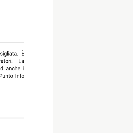
igliata. È
atori. La
ed anche i
 Punto Info