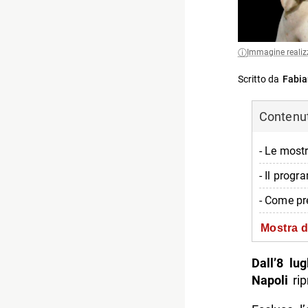
Immagine realiz
Scritto da
Fabia
Contenuti
- Le mostr
- Il progr
- Come pr
- Informa
Mostra d
-- Quando
Dall’8 lu
-- Dove
Napoli
rip
-- Orario