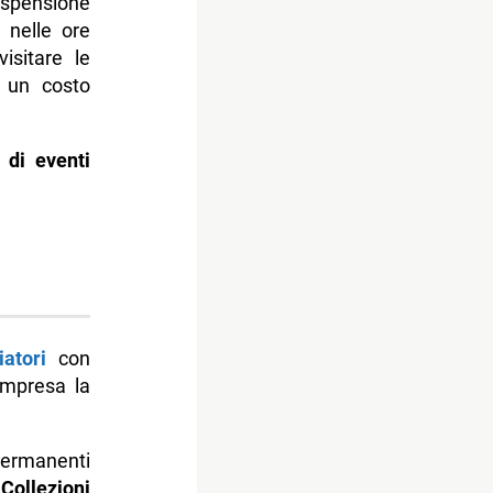
ospensione
 nelle ore
isitare le
d un costo
di eventi
iatori
con
ompresa la
permanenti
e
Collezioni