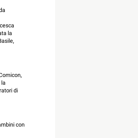
 da
ncesca
ta la
Basile,
 Comicon,
 la
atori di
bambini con