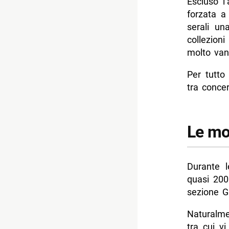
Escluso l
-- Prezzo
forzata a
serali un
-- Contatti
collezion
-- Scopri 
molto van
Per tutto
tra concer
Le mos
Durante l
quasi 200
sezione G
Naturalme
tra cui v