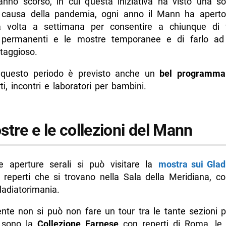
’anno scorso, in cui questa iniziativa ha visto una s
 causa della pandemia, ogni anno il Mann ha aperto
a volta a settimana per consentire a chiunque di v
 e info
i permanenti e le mostre temporanee e di farlo a
di più da Napolike.it
taggioso.
 questo periodo è previsto anche un
bel programma 
ti, incontri e laboratori per bambini.
tre e le collezioni del Mann
e aperture serali si può visitare la
mostra sui Glad
 reperti che si trovano nella Sala della Meridiana, c
ladiatorimania.
nte non si può non fare un tour tra le tante sezioni 
i sono la
Collezione Farnese
con reperti di Roma, l