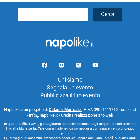
Ricerca
per:
Chi siamo
Segnala un evento
Pubblicizza il tuo evento
Napolike è un progetto di
Catani e Morreale
- P.IVA 09051111210 - cc nc nd
- info@napolike.it -
Credits realizzazione sito web
In quanto affiliati Awin, guadagniamo una commissione dagli acquisti idonei tramite i
link alla biglietteria. Tale commissione non comporta alcun supplemento di prezzo
per l’utente.
Le immagini di copertina potrebbero esser sviluppate con l'ausilio dell'IA, siamo stati