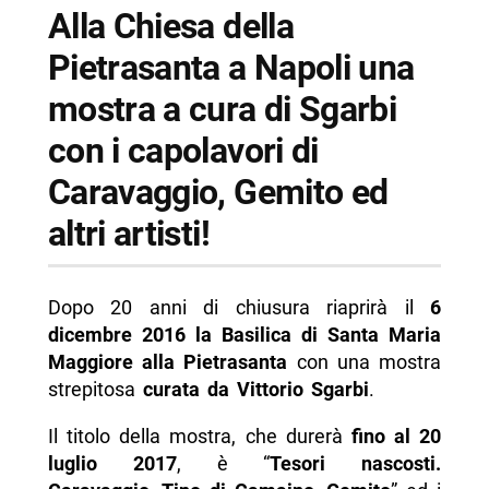
-- Prezzi della mostra I tesori nascosti
Alla Chiesa della
-- Visite guidate
Pietrasanta a Napoli una
-- Galleria fotografica
mostra a cura di Sgarbi
-- Informazioni su I Tesori Nascosti
con i capolavori di
-- Scopri di più da Napolike.it
Caravaggio, Gemito ed
altri artisti!
Dopo 20 anni di chiusura riaprirà il
6
dicembre 2016 la Basilica di Santa Maria
Maggiore alla Pietrasanta
con una mostra
strepitosa
curata da Vittorio Sgarbi
.
Il titolo della mostra, che durerà
fino al 20
luglio 2017
, è “
Tesori nascosti.