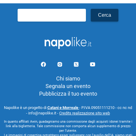
Ricerca
per:
Chi siamo
Segnala un evento
Pubblicizza il tuo evento
Napolike è un progetto di
Catani e Morreale
- P.IVA 09051111210 - cc nc nd
- info@napolike.it -
Credits realizzazione sito web
In quanto affiliati Awin, guadagniamo una commissione dagli acquisti idonei tramite i
link alla biglietteria. Tale commissione non comporta alcun supplemento di prezzo
per l’utente.
Le immagini di copertina potrebbero esser sviluppate con l'ausilio dell'IA, siamo stati