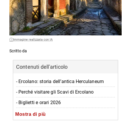
Immagine realizzata con IA
Scritto da
Contenuti dell'articolo
- Ercolano: storia dell’antica Herculaneum
- Perché visitare gli Scavi di Ercolano
- Biglietti e orari 2026
- Come arrivare agli Scavi di Ercolano
Mostra di più
- Cosa vedere agli Scavi di Ercolano: le tappe
imperdibili