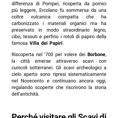
- Dove mangiare vicino agli Scavi
differenza di Pompei, ricoperta da pomici
più leggere, Ercolano fu sommersa da una
- Eventi e novità 2026
coltre vulcanica compatta che ha
- Domande frequenti su Ercolano
carbonizzato i materiali organici ma ha
preservato in modo straordinario legno,
-- Quanto tempo serve per visitare Ercolano?
cibo, tessuti e perfino i rotoli di papiro della
-- Meglio Ercolano o Pompei?
famosa
Villa dei Papiri
.
-- Qual è il periodo migliore per visitare
Riscoperta nel ‘700 per volere dei
Borbone
,
Ercolano?
la città emerse attraverso scavi con
-- Gli scavi di Ercolano sono adatti ai bambini?
cunicoli sotterranei. Gli scavi archeologici a
cielo aperto sono ripresi sistematicamente
-- Si può fotografare all’interno degli Scavi?
nel Novecento e continuano ancora oggi,
-- Ercolano è accessibile ai disabili?
regalando scoperte che riscrivono la storia
dell’antichità.
-- Dove si trovano i reperti della Villa dei
Papiri?
-- Scopri di più da Napolike.it
Perché visitare gli Scavi di