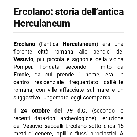
Ercolano: storia dell’antica
-- Casa del Tramezzo di Legno
Herculaneum
-- Casa dei Cervi
-- Terme Suburbane e Terme Centrali
Ercolano
(l’antica
Herculaneum
) era una
-- Villa dei Papiri
fiorente città romana alle pendici del
-- Foro e Basilica
Vesuvio
, più piccola e signorile della vicina
-- Sede degli Augustali
Pompei. Fondata secondo il mito da
Ercole
, da cui prende il nome, era un
-- Casa del Bicentenario
centro residenziale frequentato dall’élite
-- Casa della Gemma
romana, con ville affacciate sul mare e un
suggestivo lungomare oggi scomparso.
-- Antico Lungomare e Terrazza di Marco
Nonio Balbo
Il
24 ottobre del 79 d.C.
(secondo le
- Tour e visite guidate
recenti datazioni archeologiche) l’eruzione
del Vesuvio seppellì Ercolano sotto circa 16
- Consigli per la visita
metri di cenere, lapilli e flussi piroclastici. A