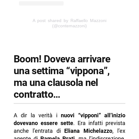
A post shared by Raffaello Mazzoni
(@contemazzoni)
Boom! Doveva arrivare
una settima “vippona”,
ma una clausola nel
contratto…
A dir la verità i
nuovi “vipponi” all’inizio
dovevano essere sette
. Era infatti prevista
anche l’entrata di
Eliana Michelazzo
, l’ex
agente di
Pamela Prati
, ma l’indiscrezione,