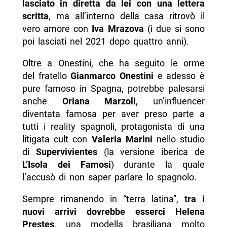
lasciato in diretta da lei con una lettera
scritta
, ma all’interno della casa ritrovò il
vero amore con
Iva Mrazova
(i due si sono
poi lasciati nel 2021 dopo quattro anni).
Oltre a Onestini, che ha seguito le orme
del fratello
Gianmarco Onestini
e adesso è
pure famoso in Spagna, potrebbe palesarsi
anche
Oriana Marzoli
, un’influencer
diventata famosa per aver preso parte a
tutti i reality spagnoli, protagonista di una
litigata cult con
Valeria Marini
nello studio
di
Supervivientes
(la versione iberica de
L’Isola dei Famosi
) durante la quale
l’accusò di non saper parlare lo spagnolo.
Sempre rimanendo in “terra latina”,
tra i
nuovi arrivi dovrebbe esserci Helena
Prestes
, una modella brasiliana molto