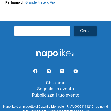
Parliamo di:
Grande Fratello Vip
Ricerca
per:
Chi siamo
Segnala un evento
Pubblicizza il tuo evento
Napolike è un progetto di
Catani e Morreale
- P.IVA 09051111210 - cc nc nd
- info@napolike.it -
Credits realizzazione sito web