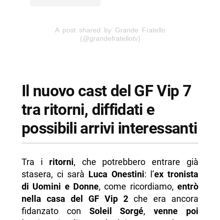
A post shared by Grande Fratello
(@grandefratellotv)
Il nuovo cast del GF Vip 7
tra ritorni, diffidati e
possibili arrivi interessanti
Tra i
ritorni
, che potrebbero entrare già
stasera, ci sarà
Luca Onestini
: l’
ex tronista
di Uomini e Donne
, come ricordiamo,
entrò
nella casa del GF Vip 2
che era ancora
fidanzato con
Soleil Sorgé
,
venne poi