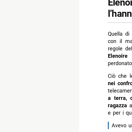
Eleno
l’hann
Quella di
con il ma
regole de
Elenoire
perdonato 
Ciò che l
nei confr
telecamer
a terra, 
ragazza
ac
e per i qu
Avevo un