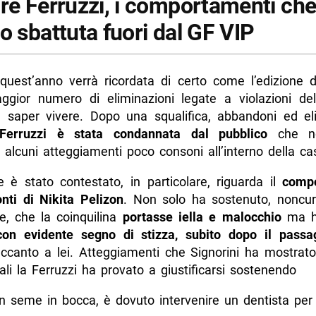
ire Ferruzzi, i comportamenti ch
o sbattuta fuori dal GF VIP
 quest’anno verrà ricordata di certo come l’edizione 
ggior numero di eliminazioni legate a violazioni dell
l saper vivere. Dopo una squalifica, abbandoni ed eli
 Ferruzzi è stata condannata dal pubblico
che n
alcuni atteggiamenti poco consoni all’interno della ca
e è stato contestato, in particolare, riguarda il
comp
onti di Nikita Pelizon
. Non solo ha sostenuto, noncur
e, che la coinquilina
portasse iella e malocchio
ma 
con evidente segno di stizza, subito dopo il passa
canto a lei. Atteggiamenti che Signorini ha mostrato 
ali la Ferruzzi ha provato a giustificarsi sostenendo
 seme in bocca, è dovuto intervenire un dentista per 