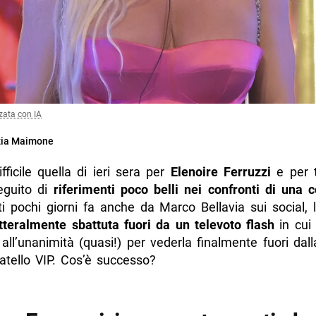
zata con IA
zia Maimone
fficile quella di ieri sera per
Elenoire Ferruzzi
e per t
eguito di
riferimenti poco belli nei confronti di una c
ti pochi giorni fa anche da Marco Bellavia sui social, 
tteralmente sbattuta fuori da un televoto flash
in cui 
all’unanimità (quasi!) per vederla finalmente fuori dal
atello VIP. Cos’è successo?