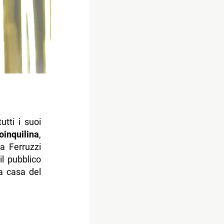
utti i suoi
oinquilina
,
la Ferruzzi
il pubblico
la casa del