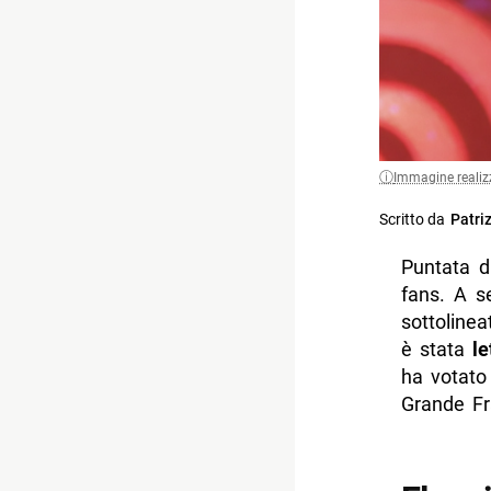
Immagine realiz
Scritto da
Patri
Puntata di
fans. A s
sottolinea
è stata
le
ha votato 
Grande Fr