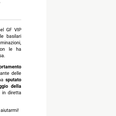
e
del GF VIP
e basilari
minazioni,
on le ha
sa.
ortamento
ante delle
ha
sputato
ggio della
in diretta
aiutarmi!