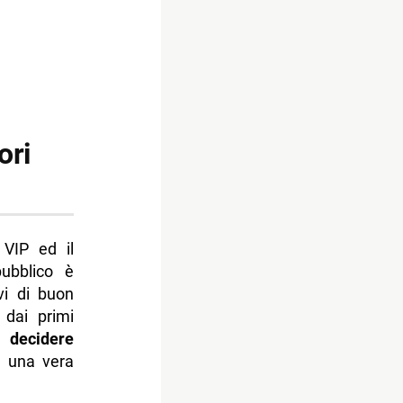
ori
 VIP ed il
pubblico è
vi di buon
 dai primi
 decidere
a una vera