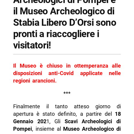
-- Scopri di più da Napolike.it
il Museo Archeologico di
Stabia Libero D’Orsi sono
pronti a riaccogliere i
visitatori!
Il Museo è chiuso in ottemperanza alle
disposizioni anti-Covid applicate nelle
regioni arancioni.
***
Finalmente il tanto atteso giorno di
apertura è stato definito, a partire del
18
Gennaio 202
1, Gli
Scavi Archeologici di
Pompei
, insieme al
Museo Archeologico di