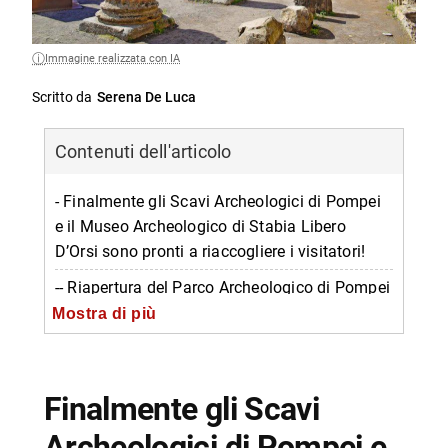
Immagine realizzata con IA
Scritto da
Serena De Luca
Contenuti dell'articolo
- Finalmente gli Scavi Archeologici di Pompei
e il Museo Archeologico di Stabia Libero
D’Orsi sono pronti a riaccogliere i visitatori!
-- Riapertura del Parco Archeologico di Pompei
Mostra di più
-- Come acquistare i biglietti
-- Norme anti-Covid 19
-- Informazioni su riapertura parco
Finalmente gli Scavi
Archeologico di Pompei e Museo di Stabia
Archeologici di Pompei e