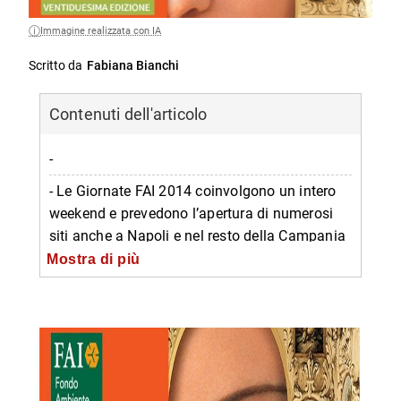
Immagine realizzata con IA
Scritto da
Fabiana Bianchi
Contenuti dell'articolo
-
- Le Giornate FAI 2014 coinvolgono un intero
weekend e prevedono l’apertura di numerosi
siti anche a Napoli e nel resto della Campania
Mostra di più
-- Appartamento storico di Palazzo Ischitella
-- Archivio di Stato
-- Chiesa dei ss. Apostoli
-- Complesso monumentale di Carminiello ai
Mannesi