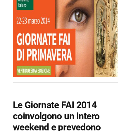
-- Complesso di Santa Caterina da Siena e
Archivio della Solitaria
-- Palazzo Marigliano
-- Stazione zoologica Anton Dohrn
-- Villa Lucia (Ingresso esclusivo per gli iscritti
al FAI)
-- Villa Rosebery (Ingresso riservato ai soli
Iscritti FAI, possibilità di iscriversi in loco)
-- Scopri di più da Napolike.it
Le Giornate FAI 2014
coinvolgono un intero
weekend e prevedono