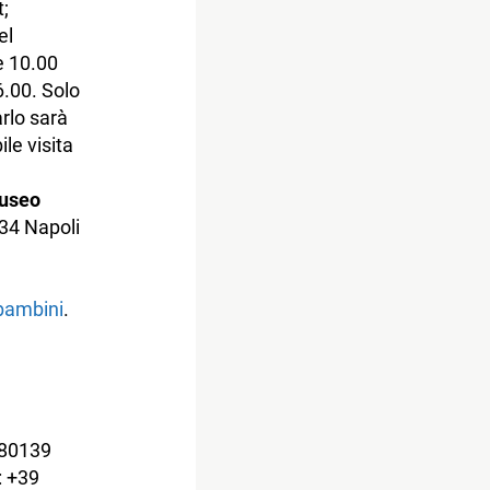
;
el
e 10.00
6.00. Solo
rlo sarà
ile visita
Museo
34 Napoli
 bambini
.
 80139
: +39