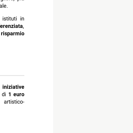
ale.
istituti in
ferenziata
,
,
risparmio
e
iniziative
o di
1 euro
artistico-