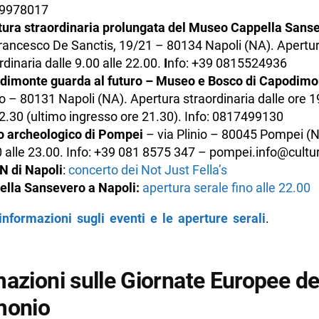
9978017
tura straordinaria prolungata del Museo Cappella Sans
rancesco De Sanctis, 19/21 – 80134 Napoli (NA). Apertu
rdinaria dalle 9.00 alle 22.00.
I
nfo: +39 0815524936
dimonte guarda al futuro
– Museo e Bosco di Capodimo
 – 80131 Napoli (NA). Apertura straordinaria dalle ore 19
2.30 (ultimo ingresso ore 21.30). Info: 0817499130
o archeologico di Pompei
– via Plinio – 80045 Pompei (N
 alle 23.00. Info: +39 081 8575 347 – pompei.info@cultur
 di Napoli
:
concerto dei Not Just Fella’s
ella Sansevero a Napoli:
apertura serale fino alle 22.00
informazioni sugli eventi e le aperture serali
.
mazioni sulle Giornate Europee de
monio