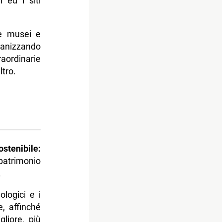
ed i siti
re musei e
rganizzando
aordinarie
tro.
stenibile:
patrimonio
.
logici e i
e, affinché
liore, più