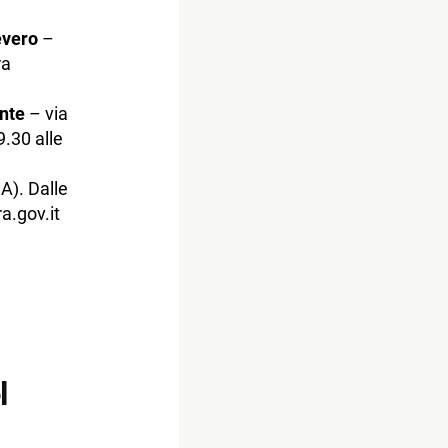
evero
–
ra
nte
– via
.30 alle
A). Dalle
a.gov.it
l