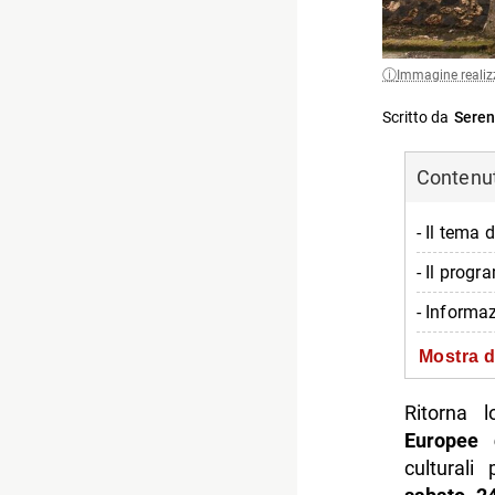
Immagine realiz
Scritto da
Seren
Contenuti
- Il tema 
- Il progr
- Informa
-- Quando
Mostra d
-- Dove
Ritorna 
-- Orario
Europee 
culturali
-- Prezzo