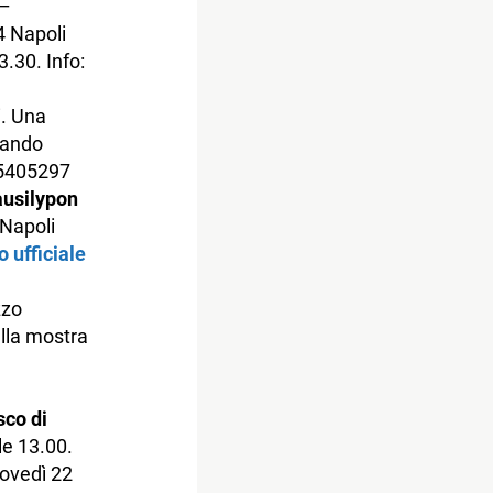
–
4 Napoli
3.30. Info:
i. Una
nando
35405297
ausilypon
Napoli
o ufficiale
zzo
alla mostra
sco di
le 13.00.
iovedì 22