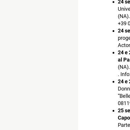
24 s
Unive
(NA).
+39 
24 s
proge
Acton
24 e 
al P
(NA).
. Inf
24 e
Donna
“Bell
0811
25 s
Capo
Parte