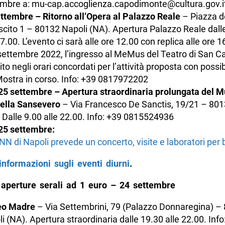
mbre a: mu-cap.accoglienza.capodimonte@cultura.gov.it
ttembre – Ritorno all’Opera al Palazzo Reale
– Piazza d
scito 1 – 80132 Napoli (NA). Apertura Palazzo Reale dall
17.00. L’evento ci sarà alle ore 12.00 con replica alle ore 1
 settembre 2022, l’ingresso al MeMus del Teatro di San Ca
ito negli orari concordati per l’attività proposta con possib
Mostra in corso. Info: +39 0817972202
25 settembre – Apertura straordinaria prolungata del 
ella Sansevero
– Via Francesco De Sanctis, 19/21 – 801
 Dalle 9.00 alle 22.00. Info: +39 0815524936
25 settembre:
NN di Napoli prevede un concerto, visite e laboratori per
informazioni sugli eventi diurni
.
 aperture serali ad 1 euro – 24 settembre
o Madre
– Via Settembrini, 79 (Palazzo Donnaregina) –
i (NA). Apertura straordinaria dalle 19.30 alle 22.00. Info