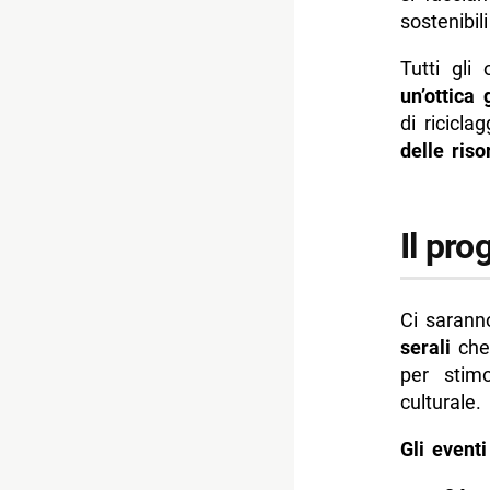
sostenibil
Tutti gli 
un’ottica 
di ricicla
delle ris
Il pr
Ci sarann
serali
che,
per stimo
culturale.
Gli eventi