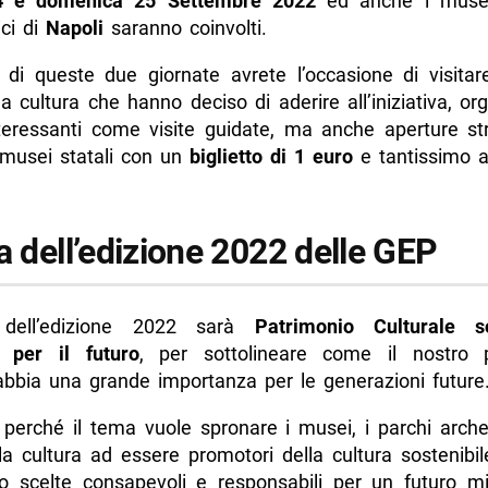
4 e domenica 25 Settembre 2022
ed anche i musei 
ici di
Napoli
saranno coinvolti.
di più da Napolike.it
 di queste due giornate avrete l’occasione di visita
la cultura che hanno deciso di aderire all’iniziativa, o
interessanti come visite guidate, ma anche aperture str
i musei statali con un
biglietto di 1 euro
e tantissimo al
a dell’edizione 2022 delle GEP
dell’edizione 2022 sarà
Patrimonio Culturale so
à per il futuro
, per sottolineare come il nostro 
 abbia una grande importanza per le generazioni future
 perché il tema vuole spronare i musei, i parchi archeo
la cultura ad essere promotori della cultura sostenibil
no scelte consapevoli e responsabili per un futuro mig