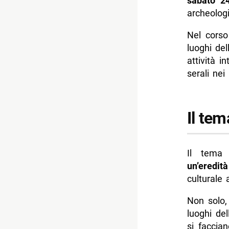
sabato 2
-- Contatti
archeolog
-- Scopri 
Nel corso
luoghi del
attività 
serali ne
Il tem
Il tema 
un’eredit
culturale
Non solo,
luoghi del
si faccia