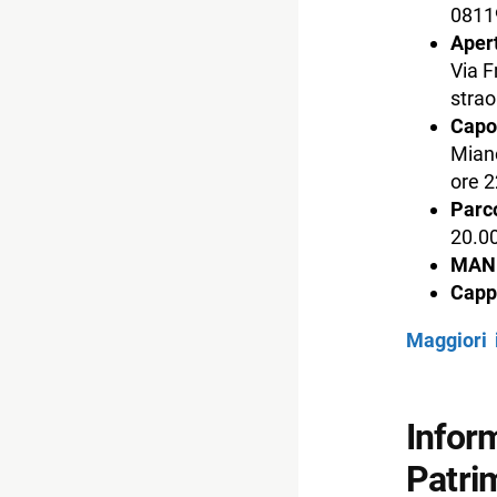
0811
Aper
Via F
strao
Capo
Miano
ore 2
Parc
20.00
MANN
Capp
Maggiori 
Infor
Patri