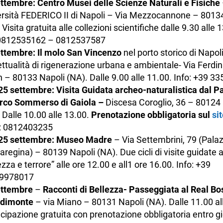
ettembre:
Centro Musei delle Scienze Naturali e Fisiche
rsità FEDERICO II di Napoli – Via Mezzocannone – 8013
 Visita gratuita alle collezioni scientifiche dalle 9.30 alle 1
0812535162 – 0812537587
ettembre:
Il molo San Vincenzo
nel porto storico di Napol
ttualità di rigenerazione urbana e ambientale- Via Ferdi
 – 80133 Napoli (NA). Dalle 9.00 alle 11.00. Info: +39 3
25 settembre:
Visita Guidata archeo-naturalistica dal P
arco Sommerso di Gaiola –
Discesa Coroglio, 36 – 80124 
 Dalle 10.00 alle 13.00.
Prenotazione obbligatoria sul
sit
o: 0812403235
 25 settembre: Museo Madre
– Via Settembrini, 79 (Pala
regina) – 80139 Napoli (NA). Due cicli di visite guidate 
ezza e terrore” alle ore 12.00 e all1 ore 16.00. Info: +39
9978017
ettembre
–
Racconti di Bellezza- Passeggiata al Real Bo
dimonte
– via Miano – 80131 Napoli (NA). Dalle 11.00 al
cipazione gratuita con prenotazione obbligatoria entro g