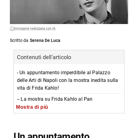
Immagine realizzata con IA
Scritto da
Serena De Luca
Contenuti dell'articolo
- Un appuntamento imperdibile al Palazzo
delle Arti di Napoli con la mostra inedita sulla
vita di Frida Kahlo!
-- La mostra su Frida Kahlo al Pan
Mostra di più
-- Le norme e gli orari
-- Informazioni su mostra di Frida Kahlo al Pan
-- Scopri di più da Napolike.it
Un appuntamento