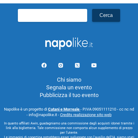
Ricerca
per:
Chi siamo
Segnala un evento
Pubblicizza il tuo evento
Napolike è un progetto di
Catani e Morreale
- P.IVA 09051111210 - cc nc nd
- info@napolike.it -
Credits realizzazione sito web
In quanto affiliati Awin, guadagniamo una commissione dagli acquisti idonei tramite i
link alla biglietteria. Tale commissione non comporta alcun supplemento di prezzo
per l’utente.
Le immagini di copertina potrebbero esser sviluppate con l'ausilio dell'IA, siamo stati