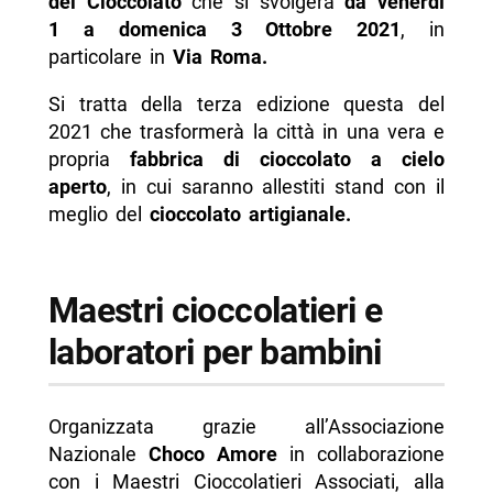
del Cioccolato
che si svolgerà
da venerdì
1 a domenica 3 Ottobre 2021
, in
-- Contatti
particolare in
Via Roma.
-- Scopri di più da Napolike.it
Si tratta della terza edizione questa del
2021 che trasformerà la città in una vera e
propria
fabbrica di cioccolato a cielo
aperto
, in cui saranno allestiti stand con il
meglio del
cioccolato artigianale.
Maestri cioccolatieri e
laboratori per bambini
Organizzata grazie all’Associazione
Nazionale
Choco Amore
in collaborazione
con i Maestri Cioccolatieri Associati, alla