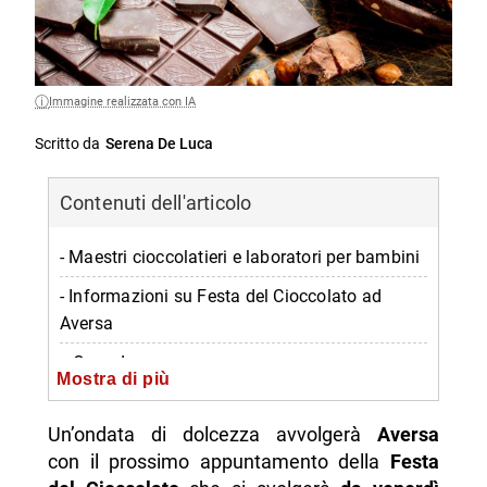
Immagine realizzata con IA
Scritto da
Serena De Luca
Contenuti dell'articolo
- Maestri cioccolatieri e laboratori per bambini
- Informazioni su Festa del Cioccolato ad
Aversa
-- Quando
Mostra di più
-- Dove
Un’ondata di dolcezza avvolgerà
Aversa
-- Orari
con il prossimo appuntamento della
Festa
-- Prezzo