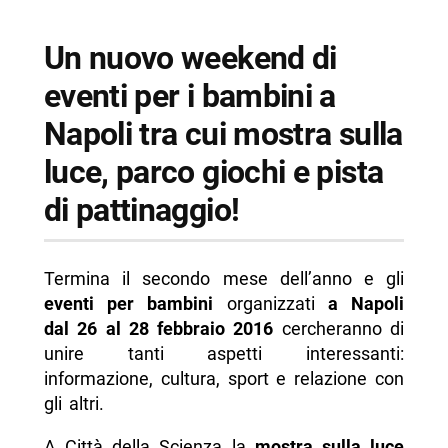
-- Weekend allo Zoo
-- Scopri di più da Napolike.it
Un nuovo weekend di
eventi per i bambini a
Napoli tra cui mostra sulla
luce, parco giochi e pista
di pattinaggio!
Termina il secondo mese dell’anno e gli
eventi per bambini
organizzati
a Napoli
dal 26 al 28 febbraio 2016
cercheranno di
unire tanti aspetti interessanti:
informazione, cultura, sport e relazione con
gli altri.
A Città della Scienza la
mostra sulla luce