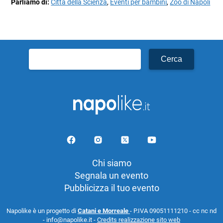
Parliamo di:
Città della Scienza
,
Eventi per bambini
,
Zoo di Napoli
Ricerca
per:
Chi siamo
Segnala un evento
Pubblicizza il tuo evento
Napolike è un progetto di
Catani e Morreale
- P.IVA 09051111210 - cc nc nd
- info@napolike.it -
Credits realizzazione sito web