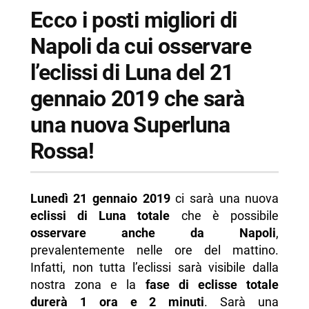
-- Belvedere di San Martino
Ecco i posti migliori di
-- Camaldoli
Napoli da cui osservare
-- Scopri di più da Napolike.it
l’eclissi di Luna del 21
gennaio 2019 che sarà
una nuova Superluna
Rossa!
Lunedì 21 gennaio 2019
ci sarà una nuova
eclissi di Luna totale
che è possibile
osservare anche da Napoli
,
prevalentemente nelle ore del mattino.
Infatti, non tutta l’eclissi sarà visibile dalla
nostra zona e la
fase di eclisse totale
durerà 1 ora e 2 minuti
. Sarà una