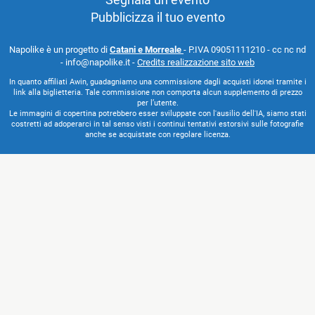
Pubblicizza il tuo evento
Napolike è un progetto di
Catani e Morreale
- P.IVA 09051111210 - cc nc nd
- info@napolike.it -
Credits realizzazione sito web
In quanto affiliati Awin, guadagniamo una commissione dagli acquisti idonei tramite i
link alla biglietteria. Tale commissione non comporta alcun supplemento di prezzo
per l’utente.
Le immagini di copertina potrebbero esser sviluppate con l'ausilio dell'IA, siamo stati
costretti ad adoperarci in tal senso visti i continui tentativi estorsivi sulle fotografie
anche se acquistate con regolare licenza.