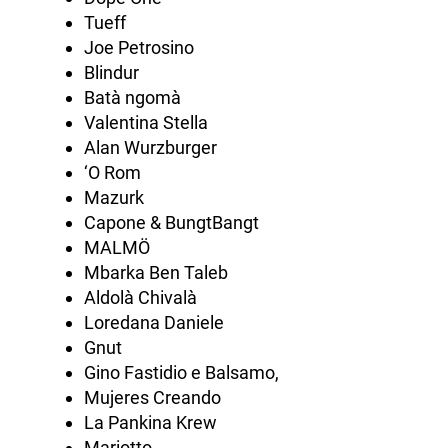
Tueff
Joe Petrosino
Blindur
Batà ngomà
Valentina Stella
Alan Wurzburger
‘O Rom
Mazurk
Capone & BungtBangt
MALMÖ
Mbarka Ben Taleb
Aldolà Chivalà
Loredana Daniele
Gnut
Gino Fastidio e Balsamo,
Mujeres Creando
La Pankina Krew
Mariotto