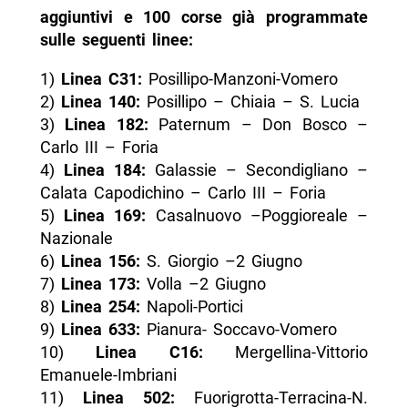
aggiuntivi e 100 corse già programmate
sulle seguenti linee:
1)
Linea C31:
Posillipo-Manzoni-Vomero
2)
Linea 140:
Posillipo – Chiaia – S. Lucia
3)
Linea 182:
Paternum – Don Bosco –
Carlo III – Foria
4)
Linea 184:
Galassie – Secondigliano –
Calata Capodichino – Carlo III – Foria
5)
Linea 169:
Casalnuovo –Poggioreale –
Nazionale
6)
Linea 156:
S. Giorgio –2 Giugno
7)
Linea 173:
Volla –2 Giugno
8)
Linea 254:
Napoli-Portici
9)
Linea 633:
Pianura- Soccavo-Vomero
10)
Linea C16:
Mergellina-Vittorio
Emanuele-Imbriani
11)
Linea 502:
Fuorigrotta-Terracina-N.