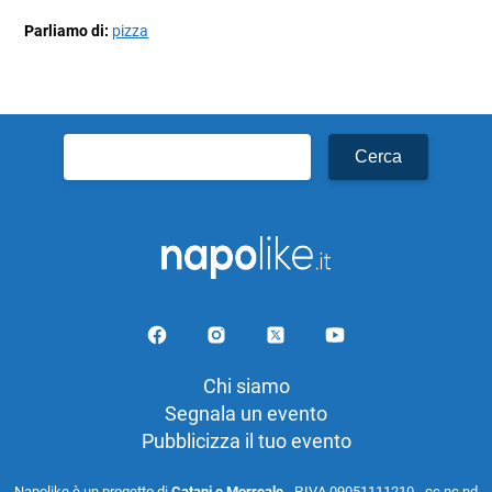
Parliamo di:
pizza
Ricerca
per:
Chi siamo
Segnala un evento
Pubblicizza il tuo evento
Napolike è un progetto di
Catani e Morreale
- P.IVA 09051111210 - cc nc nd