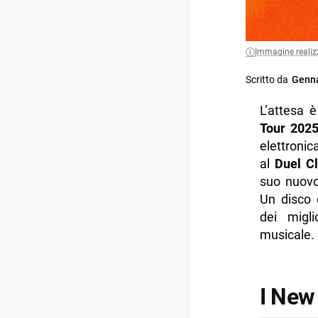
Immagine realiz
Scritto da
Genna
L’attesa è
Tour 202
elettronic
al
Duel Cl
suo nuov
Un disco 
dei migl
musicale.
I New