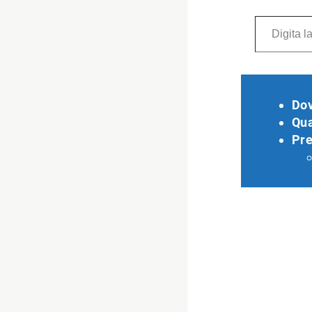
Digita la tua e-mail...
Do
Qu
Pre