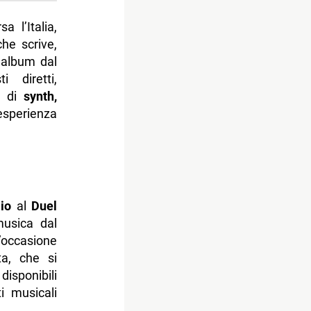
 l’Italia,
 che scrive,
 album dal
 diretti,
o di
synth,
sperienza
io
al
Duel
musica dal
’occasione
ta, che si
isponibili
i musicali