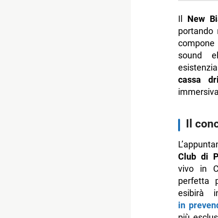
Il
New Bi
portando n
compone e
sound el
esistenzi
cassa dr
immersiva
Il con
L’appunt
Club di P
vivo in 
perfetta 
esibirà
in preven
più esclusi