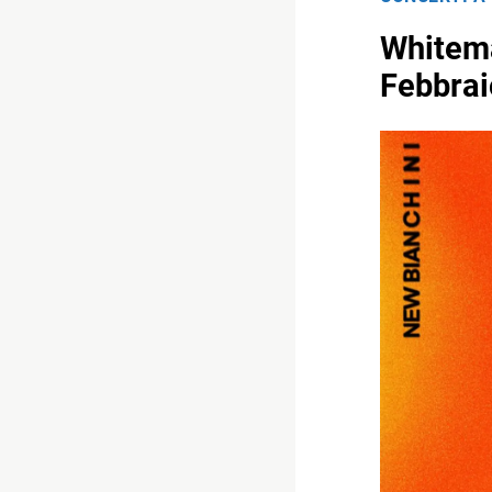
Whitema
Febbrai