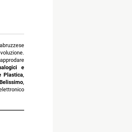
a abruzzese
voluzione.
approdare
nalogici e
e Plastica
,
Belissimo
,
lettronico