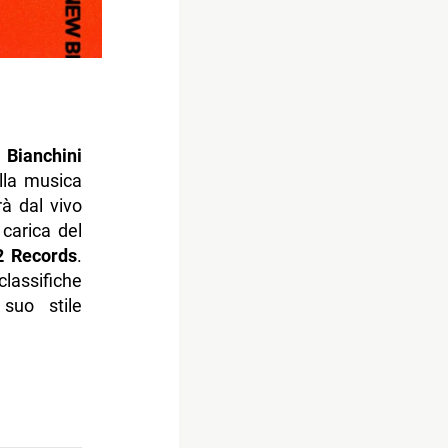
Bianchini
lla musica
rà dal vivo
 carica del
2 Records
.
lassifiche
suo stile