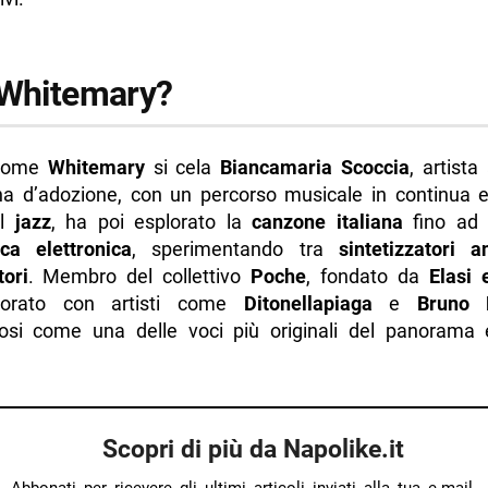
 Whitemary?
 nome
Whitemary
si cela
Biancamaria Scoccia
, artist
 d’adozione, con un percorso musicale in continua e
al
jazz
, ha poi esplorato la
canzone italiana
fino ad 
ca elettronica
, sperimentando tra
sintetizzatori a
ori
. Membro del collettivo
Poche
, fondato da
Elasi 
borato con artisti come
Ditonellapiaga
e
Bruno 
si come una delle voci più originali del panorama e
Scopri di più da Napolike.it