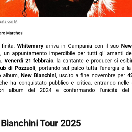
zata con IA
ro Marchesi
 finita:
Whitemary
arriva in Campania con il suo
New 
5
, un appuntamento imperdibile per tutti gli amanti de
a.
Venerdì 21 febbraio
, la cantante e producer si esibi
ub di Pozzuoli
, portando sul palco tutta l’energia e la
o album,
New Bianchini
, uscito a fine novembre per
4
che ha conquistato pubblico e critica, entrando nelle c
iori album del 2024 e confermando l’unicità del 
 Bianchini Tour 2025