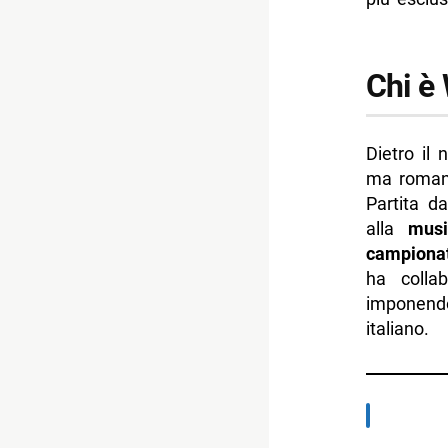
Chi è
Dietro il
ma romana
Partita d
alla
musi
campionat
ha colla
imponendo
italiano.