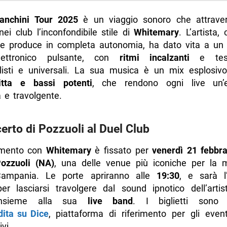
anchini Tour 2025
è un viaggio sonoro che attraversa
ei club l’inconfondibile stile di
Whitemary
. L’artista,
 produce in completa autonomia, ha dato vita a un
ettronico pulsante, con
ritmi incalzanti
e testi
alisti e universali. La sua musica è un mix esplosiv
itta e bassi potenti
, che rendono ogni live un’e
 e travolgente.
certo di Pozzuoli al Duel Club
amento con
Whitemary
è fissato per
venerdì 21 febbra
ozzuoli (NA)
, una delle venue più iconiche per la 
Campania. Le porte apriranno alle
19:30
, e sarà l
per lasciarsi travolgere dal sound ipnotico dell’artis
 insieme alla sua
live band
. I biglietti sono d
dita su Dice
, piattaforma di riferimento per gli event
vi.