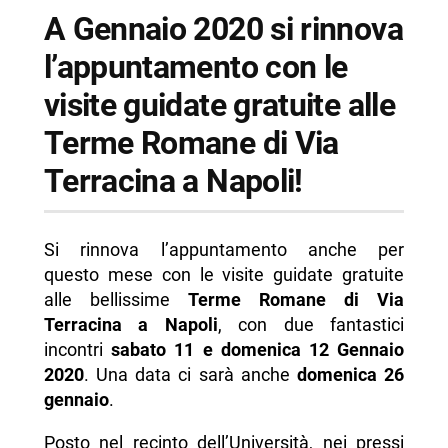
Via Terracina
A Gennaio 2020 si rinnova
-- Scopri di più da Napolike.it
l’appuntamento con le
visite guidate gratuite alle
Terme Romane di Via
Terracina a Napoli!
Si rinnova l’appuntamento anche per
questo mese con le visite guidate gratuite
alle bellissime
Terme Romane di Via
Terracina a Napoli
, con due fantastici
incontri
sabato 11 e domenica 12 Gennaio
2020
. Una data ci sarà anche
domenica 26
gennaio
.
Posto nel recinto dell’Università, nei pressi