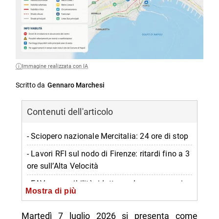
Immagine realizzata con IA
Scritto da
Gennaro Marchesi
Contenuti dell'articolo
- Sciopero nazionale Mercitalia: 24 ore di stop
- Lavori RFI sul nodo di Firenze: ritardi fino a 3
ore sull’Alta Velocità
- EAV: accessibilità ridotta su due corse oggi
Mostra di più
- EAV: novità in vigore su più linee
Martedì 7 luglio 2026 si presenta come
- Linea 1 Metro Napoli: chiusura estiva in