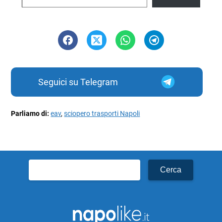
Seguici su Telegram
Parliamo di:
eav
,
sciopero trasporti Napoli
Ricerca
per: