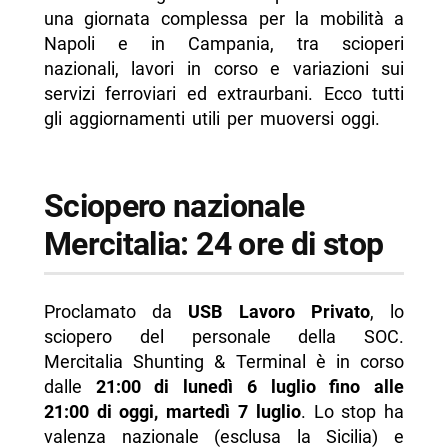
una giornata complessa per la mobilità a
corso
Napoli e in Campania, tra scioperi
- Tangenziale A56: chiusure notturne in
nazionali, lavori in corso e variazioni sui
programma
servizi ferroviari ed extraurbani. Ecco tutti
gli aggiornamenti utili per muoversi oggi.
- ASIA Napoli: divieti di sosta per lavaggio
marciapiedi
- Meteo a Napoli
Sciopero nazionale
-- Scopri di più da Napolike.it
Mercitalia: 24 ore di stop
Proclamato da
USB Lavoro Privato
, lo
sciopero del personale della SOC.
Mercitalia Shunting & Terminal è in corso
dalle
21:00 di lunedì 6 luglio fino alle
21:00 di oggi, martedì 7 luglio
. Lo stop ha
valenza nazionale (esclusa la Sicilia) e