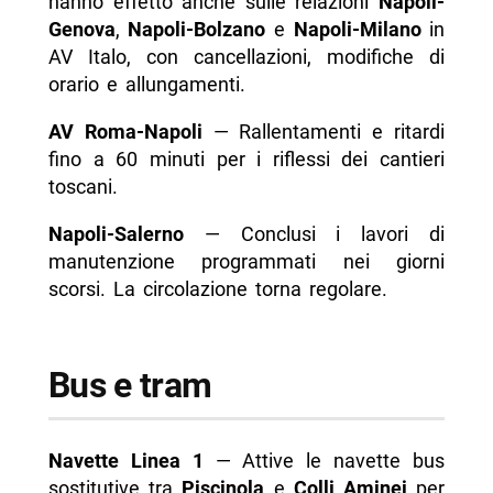
hanno effetto anche sulle relazioni
Napoli-
Genova
,
Napoli-Bolzano
e
Napoli-Milano
in
AV Italo, con cancellazioni, modifiche di
orario e allungamenti.
AV Roma-Napoli
— Rallentamenti e ritardi
fino a 60 minuti per i riflessi dei cantieri
toscani.
Napoli-Salerno
— Conclusi i lavori di
manutenzione programmati nei giorni
scorsi. La circolazione torna regolare.
Bus e tram
Navette Linea 1
— Attive le navette bus
sostitutive tra
Piscinola
e
Colli Aminei
per