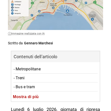
Immagine realizzata con IA
Scritto da
Gennaro Marchesi
Contenuti dell'articolo
- Metropolitane
- Treni
- Bus e tram
- Viabilità
Mostra di più
- Scioperi
Lunedì 6 luglio 2026, giornata di ripresa