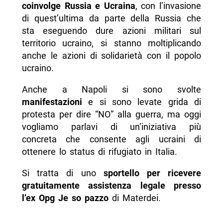
-- Prezzo
coinvolge Russia e Ucraina
, con l’invasione
di quest’ultima da parte della Russia che
-- Contatti
sta eseguendo dure azioni militari sul
-- Scopri di più da Napolike.it
territorio ucraino, si stanno moltiplicando
anche le azioni di solidarietà con il popolo
ucraino.
Anche a Napoli si sono svolte
manifestazioni
e si sono levate grida di
protesta per dire “NO” alla guerra, ma oggi
vogliamo parlavi di un’iniziativa più
concreta che consente agli ucraini di
ottenere lo status di rifugiato in Italia.
Si tratta di uno
sportello per ricevere
gratuitamente assistenza legale presso
l’ex Opg Je so pazzo
di Materdei.