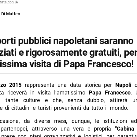
zata con IA
 Di Matteo
porti pubblici napoletani saranno
iati e rigorosamente gratuiti, pe
sissima visita di Papa Francesco!
zo 2015
rappresenta una data storica per
Napoli
c
ta riceverà in visita l’amatissimo
Papa Francesco
. 
à tante culture e che, senza dubbio, attirerà 
e di cittadini e turisti provenienti da tutto il mondo.
casione, da diversi mesi, dunque, le istituzioni ed
partenopei, attraverso una vera e propria
“Cabina 
prese con piani organizzativi e logistici, per garantire