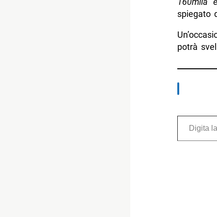
160mila e
spiegato d
Un’occasi
potrà svel
Digita la tua e-mail...