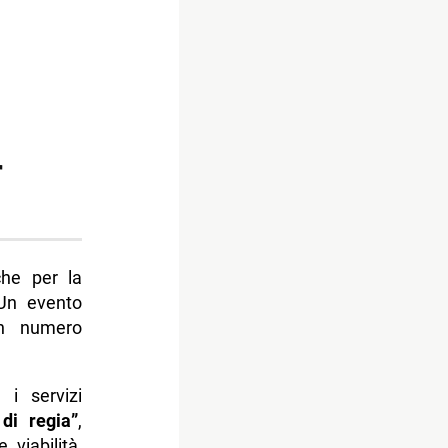
r
he per la
Un evento
un numero
 i servizi
di regia”
,
 viabilità,