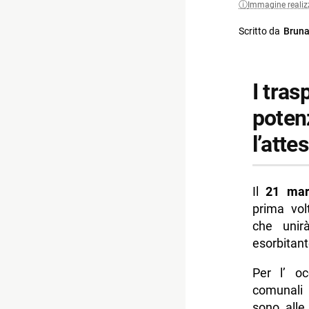
Immagine realiz
Scritto da
Bruna
I tras
potenz
l’atte
Il
21 mar
prima vol
che unir
esorbitant
Per l’ oc
comunali 
sono alle 