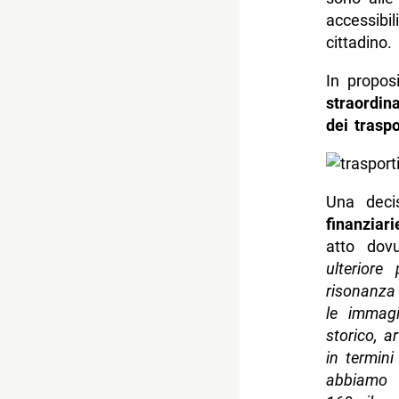
accessibi
cittadino.
In proposi
straordin
dei traspo
Una deci
finanziari
atto dovu
ulteriore
risonanza
le immagi
storico, a
in termini
abbiamo 