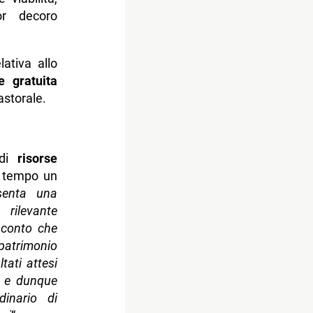
ior decoro
lativa allo
e gratuita
astorale.
di
risorse
o tempo un
senta una
 rilevante
 conto che
patrimonio
tati attesi
tà e dunque
inario di