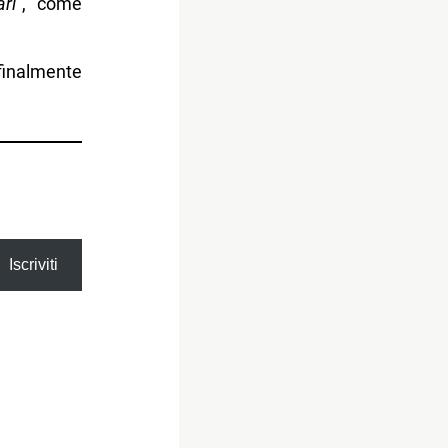
ri
“, come
finalmente
Iscriviti