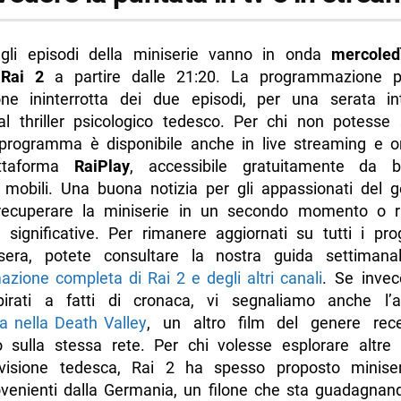
gli episodi della miniserie vanno in onda
mercoled
Rai 2
a partire dalle 21:20. La programmazione p
one ininterrotta dei due episodi, per una serata i
al thriller psicologico tedesco. Per chi non potesse 
il programma è disponibile anche in live streaming e
attaforma
RaiPlay
, accessibile gratuitamente da 
vi mobili. Una buona notizia per gli appassionati del 
recuperare la miniserie in un secondo momento o r
 significative. Per rimanere aggiornati su tutti i pr
sera, potete consultare la nostra guida settimana
zione completa di Rai 2 e degli altri canali
. Se inve
ispirati a fatti di cronaca, vi segnaliamo anche l’a
 nella Death Valley
, un altro film del genere rec
 sulla stessa rete. Per chi volesse esplorare altre 
evisione tedesca, Rai 2 ha spesso proposto minise
provenienti dalla Germania, un filone che sta guadagna