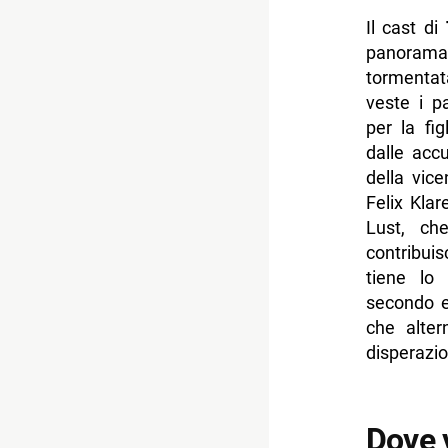
Il cast di
panorama 
tormentat
veste i p
per la fi
dalle accu
della vic
Felix Klar
Lust, che
contribui
tiene lo 
secondo e
che alter
disperazio
Dove v