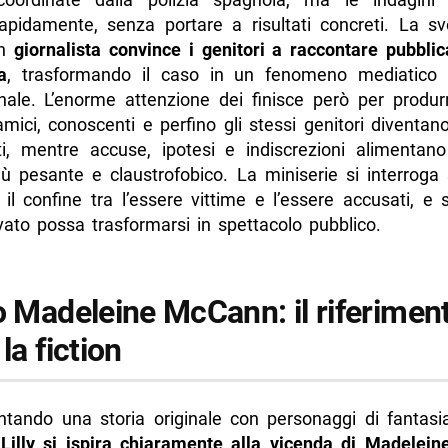
rapidamente, senza portare a risultati concreti. La svo
un
giornalista convince i genitori a raccontare pubbli
a
, trasformando il caso in un fenomeno mediatico 
nale. L’enorme attenzione dei finisce però per produrr
mici, conoscenti e perfino gli stessi genitori diventan
ti, mentre accuse, ipotesi e indiscrezioni alimentan
ù pesante e claustrofobico. La miniserie si interroga
e il confine tra l’essere vittime e l’essere accusati, e
vato possa trasformarsi in spettacolo pubblico.
so Madeleine McCann: il riferimen
 la fiction
ntando una storia originale con personaggi di fantasi
 Lilly si ispira chiaramente alla vicenda di Madele