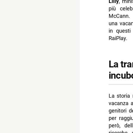
Lilly
, mini
più celeb
McCann. L
una vacan
in questi
RaiPlay.
La tr
incub
La storia
vacanza a 
genitori 
per raggi
però, del
ricerche 