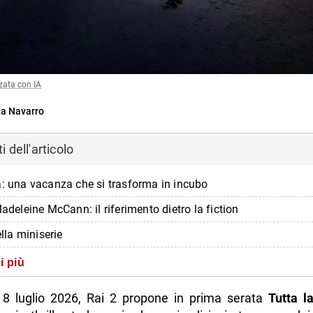
zata con IA
a Navarro
 dell'articolo
a: una vacanza che si trasforma in incubo
Madeleine McCann: il riferimento dietro la fiction
ella miniserie
ere la puntata in tv e in streaming
i più
di più da Napolike.it
 8 luglio 2026, Rai 2 propone in prima serata
Tutta l