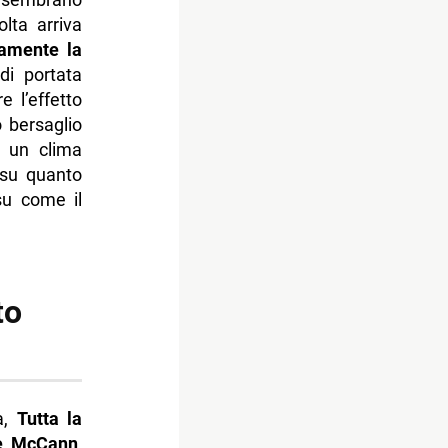
lta arriva
camente la
di portata
e l’effetto
o bersaglio
o un clima
 su quanto
 su come il
to
a,
Tutta la
ine McCann
,