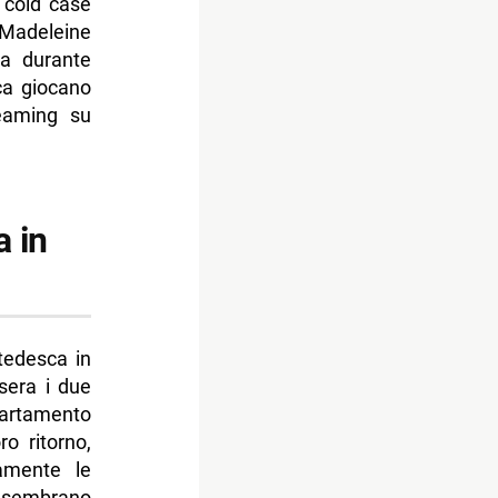
i cold case
 Madeleine
na durante
ca giocano
reaming su
a in
tedesca in
 sera i due
partamento
o ritorno,
tamente le
i sembrano