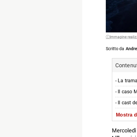
Immagine realiz
Scritto da
Andre
Contenuti
- La tram
- Il caso 
- Il cast d
- Dove ved
Mostra d
-- Scopri 
Mercoledì