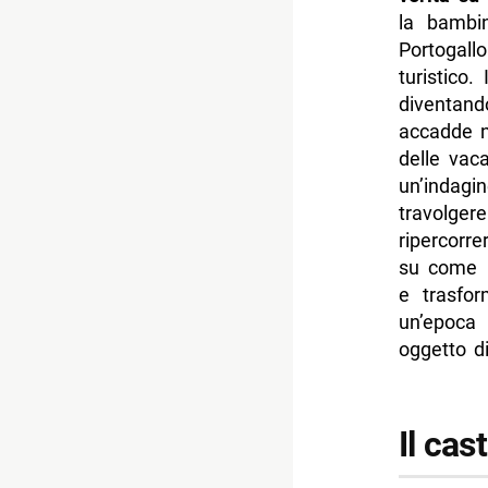
la bambi
Portogall
turistico
diventand
accadde n
delle vac
un’indag
travolge
ripercorr
su come l
e trasfo
un’epoca 
oggetto di
Il cas