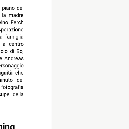
 piano del
, la madre
eino Ferch
sperazione
a famiglia
a al centro
olo di Bo,
a e Andreas
ersonaggio
iguità
che
minuto del
fotografia
cupe della
ming