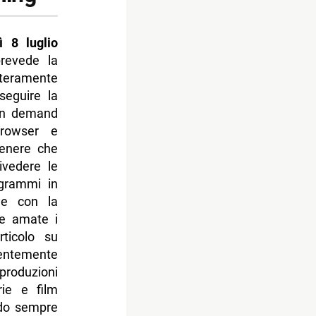
ì 8 luglio
revede la
nteramente
seguire la
 on demand
browser e
genere che
ivedere le
ogrammi in
le con la
ce amate i
rticolo su
entemente
produzioni
rie e film
ndo sempre