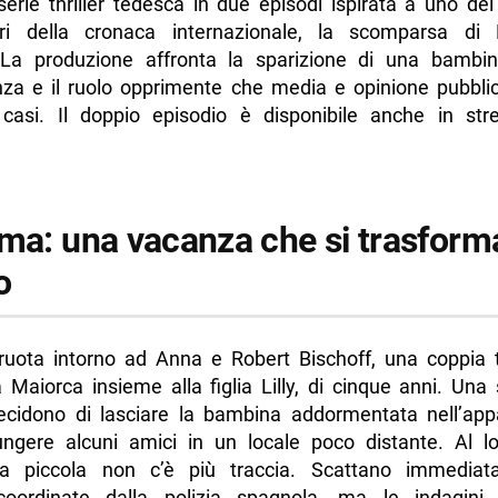
serie thriller tedesca in due episodi ispirata a uno de
ri della cronaca internazionale, la scomparsa di
a produzione affronta la sparizione di una bambi
za e il ruolo opprimente che media e opinione pubbli
 casi. Il doppio episodio è disponibile anche in st
ama: una vacanza che si trasform
o
 ruota intorno ad Anna e Robert Bischoff, una coppia 
Maiorca insieme alla figlia Lilly, di cinque anni. Una
decidono di lasciare la bambina addormentata nell’ap
ungere alcuni amici in un locale poco distante. Al lor
la piccola non c’è più traccia. Scattano immedia
coordinate dalla polizia spagnola, ma le indagin