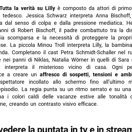
Tutta la verità su Lilly
è composto da attori di primo
tedesco. Jessica Schwarz interpreta Anna Bischoff
a dal senso di colpa e dalla pressione mediatica. H
anni di Robert Bischoff, il padre combattuto tra la di
glia scomparsa e la necessità di proteggere la propri
se. La piccola Minou Troll interpreta Lilly, la bambin
enda. Completano il cast Petra Schmidt-Schaller nel ru
e nei panni di Niklas, Natalia Wörner in quelli di Sar
 interpreta il misterioso vicino di casa. Ogni p
sce a creare un
affresco di sospetti, tensioni e amb
spettatore incollato allo schermo fino all’ultimo 
pisodio. La regia punta su un ritmo serrato e su una 
na i colori caldi delle vacanze estive alle tonalità 
ne, creando un contrasto visivo efficace.
edere la puntata in tv e in strea