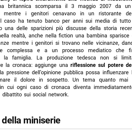
na britannica scomparsa il 3 maggio 2007 da un 
o mentre i genitori cenavano in un ristorante del
. Il caso ha tenuto banco per anni sui media di tutto
o una delle sparizioni più discusse della storia rec
ella realtà, anche nella fiction una bambina sparisce 
anze mentre i genitori si trovano nelle vicinanze, dand
ine complessa e a un processo mediatico che fi
re la famiglia. La produzione tedesca non si limi
ere la cronaca: aggiunge una
riflessione sul potere d
a pressione dell’opinione pubblica possa influenzare l
rmare il dolore in sospetto. Un tema quanto mai a
in cui ogni caso di cronaca diventa immediatament
 dibattito sui social network.
t della miniserie