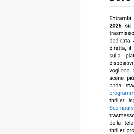
Entrambi 
2026 su 
trasmissi
dedicata 
diretta, 
sulla pi
dispositi
vogliono 
scene più
onda sta
programma
thriller 
Scomparsa
trasmesso
della tel
thriller 