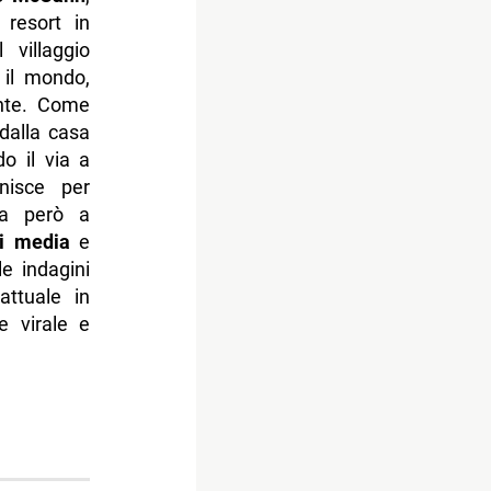
resort in
 villaggio
 il mondo,
ente. Come
dalla casa
o il via a
nisce per
ta però a
ei media
e
e indagini
ttuale in
e virale e