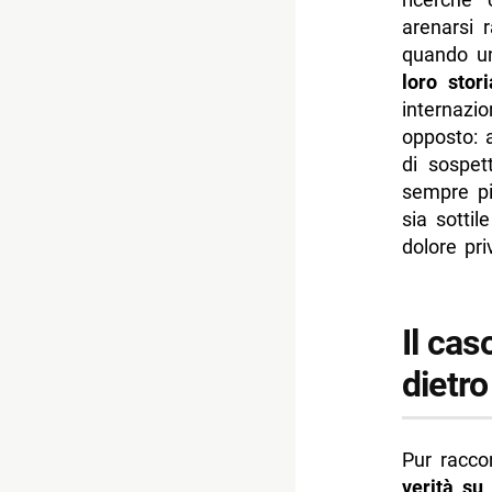
arenarsi 
quando 
loro stori
internazio
opposto: a
di sospet
sempre pi
sia sottil
dolore pri
Il ca
dietro
Pur racco
verità su