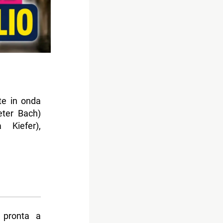
te in onda
eter Bach)
 Kiefer),
, pronta a