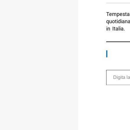
Tempesta
quotidiana
in Italia.
Digita la tua e-mail...