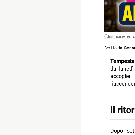
Immagine realiz
Scritto da
Genna
Tempesta
da lunedì
accogli
riaccenden
Il rit
Dopo sett