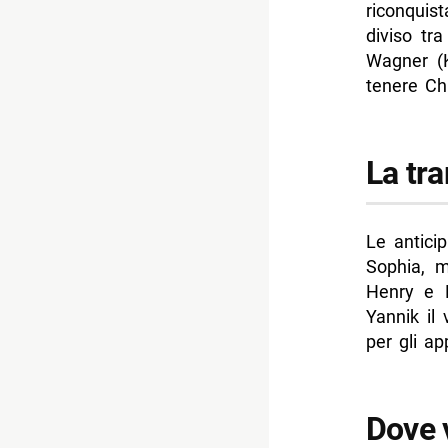
riconquis
diviso tr
Wagner (K
tenere Chr
La tr
Le anticip
Sophia, m
Henry e M
Yannik il
per gli ap
Dove 