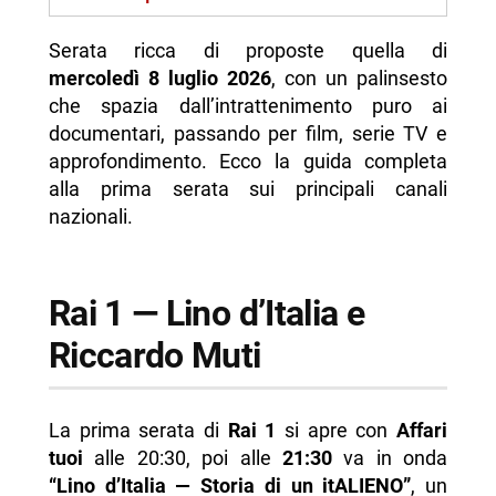
- Canale 5 — Temptation Island
Serata ricca di proposte quella di
- Italia 1 — White Elephant con Bruce Willis
mercoledì 8 luglio 2026
, con un palinsesto
- Rete 4 — Zona Bianca
che spazia dall’intrattenimento puro ai
documentari, passando per film, serie TV e
- La7 — House of Trump
approfondimento. Ecco la guida completa
- TV8 — Now You See Me
alla prima serata sui principali canali
nazionali.
- Nove — Tutte lo vogliono
- Rai 4 — Sweet River e Influencer 2
- Rai 5 — Meno siamo meglio stiamo
Rai 1 — Lino d’Italia e
- Rai Premium — Cuori 3
Riccardo Muti
- Tabella riepilogativa
-- Scopri di più da Napolike.it
La prima serata di
Rai 1
si apre con
Affari
tuoi
alle 20:30, poi alle
21:30
va in onda
“Lino d’Italia — Storia di un itALIENO”
, un