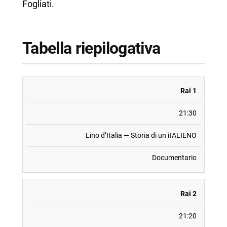
Fogliati.
Tabella riepilogativa
CANALE
ORARIO
PROGRAMMA
GENERE
Rai 1
21:30
Lino d’Italia — Storia di un itALIENO
Documentario
Rai 2
21:20