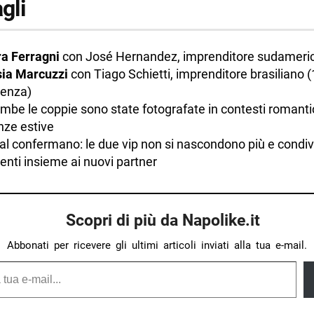
agli
a Ferragni
con José Hernandez, imprenditore sudameri
sia Marcuzzi
con Tiago Schietti, imprenditore brasiliano (
renza)
mbe le coppie sono state fotografate in contesti romantic
nze estive
ial confermano: le due vip non si nascondono più e condi
ti insieme ai nuovi partner
Scopri di più da Napolike.it
Abbonati per ricevere gli ultimi articoli inviati alla tua e-mail.