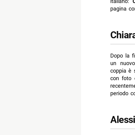
italiano:
pagina con
Chiar
Dopo la f
un nuov
coppia è s
con foto 
recenteme
periodo c
Aless