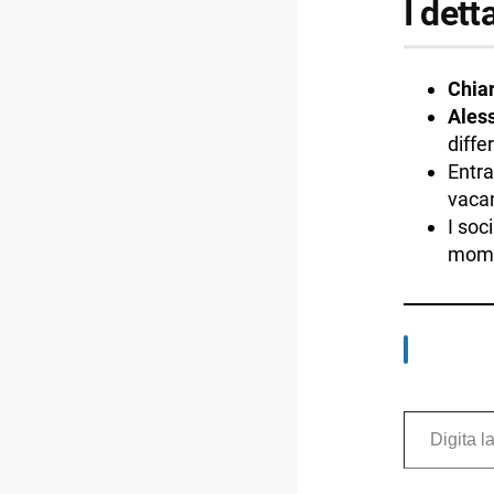
I dett
Chiar
Ales
diffe
Entra
vaca
I soc
momen
Digita la tua e-mail...