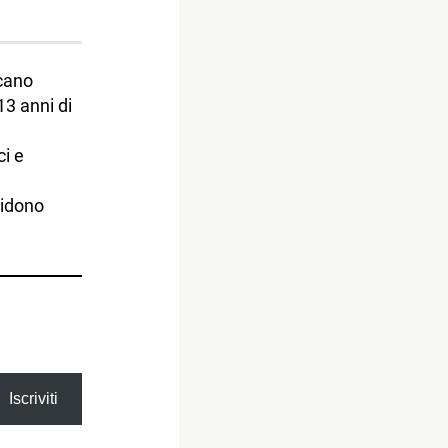
cano
13 anni di
i e
vidono
Iscriviti