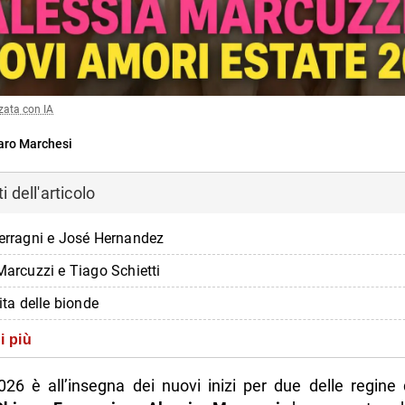
zata con IA
ro Marchesi
 dell'articolo
Ferragni e José Hernandez
Marcuzzi e Tiago Schietti
cita delle bionde
i più
di più da Napolike.it
026 è all’insegna dei nuovi inizi per due delle regine