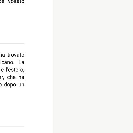
e voltato
a trovato
icano. La
e l’estero,
er, che ha
so dopo un