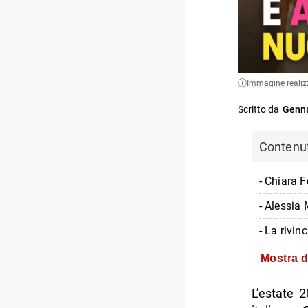
Immagine realiz
Scritto da
Genna
Contenuti
- Chiara 
- Alessia 
- La rivin
- I dettagli
Mostra d
-- Scopri 
L’estate 2