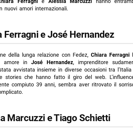
Chiara Ferragni
e
Alessia Marcuzzi
hanno entramb
 nuovi amori internazionali.
a Ferragni e José Hernandez
ine della lunga relazione con Fedez,
Chiara Ferragni
h
o amore in
José Hernandez
, imprenditore sudamer
tata avvistata insieme in diverse occasioni tra l’Italia 
e stories che hanno fatto il giro del web. L’influenc
nte compiuto 39 anni, sembra aver ritrovato il sorri
omplicato.
ia Marcuzzi e Tiago Schietti