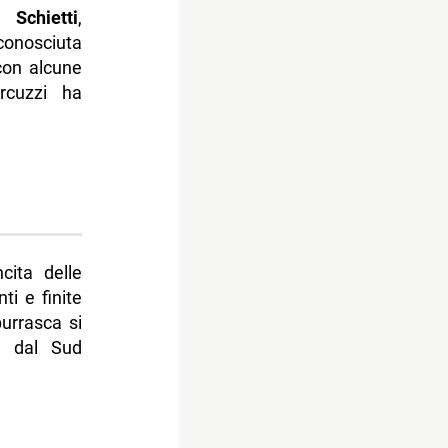
 Schietti
,
conosciuta
con alcune
rcuzzi ha
cita delle
i e finite
burrasca si
i dal Sud