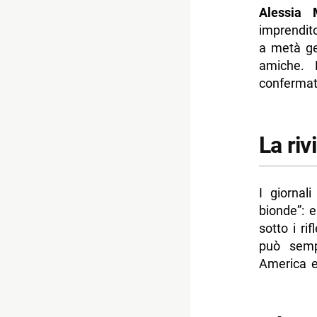
Alessia 
imprendit
a metà ge
amiche. 
confermat
La riv
I giornal
bionde”: 
sotto i ri
può semp
America e 