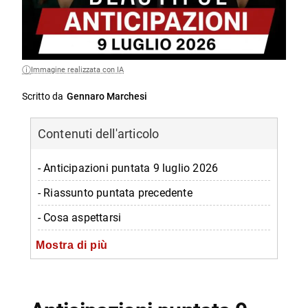
Immagine realizzata con IA
Scritto da
Gennaro Marchesi
Contenuti dell'articolo
- Anticipazioni puntata 9 luglio 2026
- Riassunto puntata precedente
- Cosa aspettarsi
- Dove vederla
Mostra di più
-- Scopri di più da Napolike.it