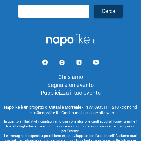
Ricerca
per:
Chi siamo
Segnala un evento
Pubblicizza il tuo evento
Napolike è un progetto di
Catani e Morreale
- P.IVA 09051111210 - cc nc nd
- info@napolike.it -
Credits realizzazione sito web
In quanto affiliati Awin, guadagniamo una commissione dagli acquisti idonei tramite i
link alla biglietteria. Tale commissione non comporta alcun supplemento di prezzo
per l’utente.
Le immagini di copertina potrebbero esser sviluppate con l'ausilio dell'IA, siamo stati
costretti ad adoperarci in tal senso visti i continui tentativi estorsivi sulle fotografie