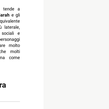
tende a
Sarah
e gli
uivalente
 laterale,
sociali e
personaggi
are molto
che molti
cena come
ra