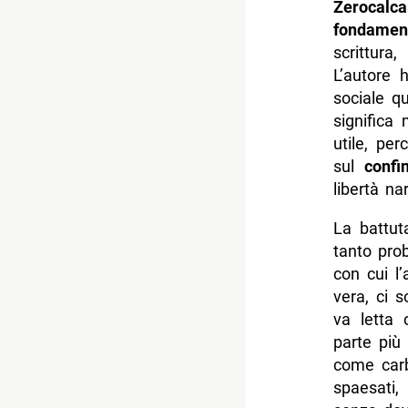
Zerocalca
fondament
scrittura
L’autore 
sociale q
significa
utile, per
sul
confi
libertà nar
La battu
tanto pro
con cui l’
vera, ci s
va letta
parte più
come carb
spaesati,