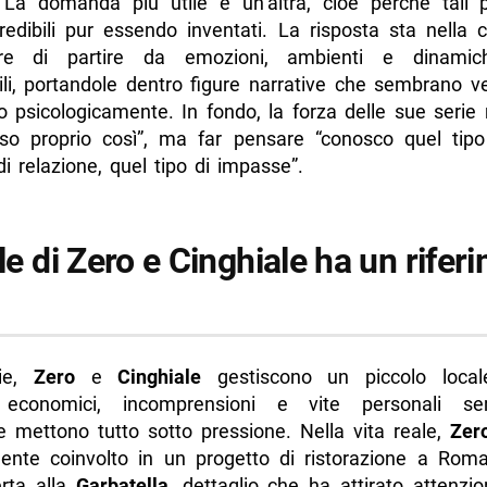
. La domanda più utile è un’altra, cioè perché tali 
credibili pur essendo inventati. La risposta sta nella 
are di partire da emozioni, ambienti e dinamich
bili, portandole dentro figure narrative che sembrano v
o psicologicamente. In fondo, la forza delle sue serie 
so proprio così”, ma far pensare “conosco quel tipo
di relazione, quel tipo di impasse”.
ale di Zero e Cinghiale ha un rifer
rie,
Zero
e
Cinghiale
gestiscono un piccolo local
 economici, incomprensioni e vite personali s
e mettono tutto sotto pressione. Nella vita reale,
Zer
mente coinvolto in un progetto di ristorazione a Roma,
erta alla
Garbatella
, dettaglio che ha attirato attenzi