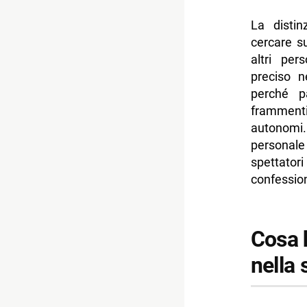
La disti
cercare su
altri pe
preciso n
perché p
frammenti
autonomi
personal
spettato
confession
Cosa h
nella 