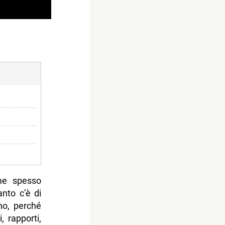
e spesso
nto c’è di
no, perché
, rapporti,