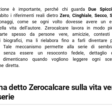
nzione è importante, perché chi guarda
Due Spicci
bito i riferimenti reali dietro
Zero
,
Cinghiale
,
Secco
,
rsonaggi, come se ogni volto dovesse avere un eq
ella vita dell’autore. Zerocalcare lavora in modo più
arte spesso da persone vere, amicizie, contesti 
 biografici, ma li rielabora fino a farli diventare 
. Tale meccanismo permette alla serie di sembr
e senza essere un resoconto fedele, dettaglio 
ri dimenticano quando vogliono leggere ogni s
e diretta.
a detto Zerocalcare sulla vita ve
serie