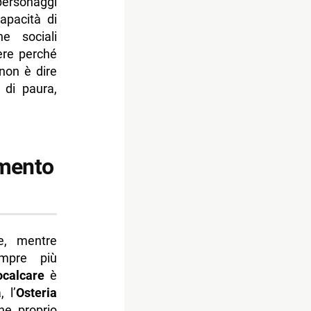
personaggi
capacità di
e sociali
ere perché
non è dire
 di paura,
imento
e, mentre
empre più
ocalcare
è
 l’
Osteria
one proprio