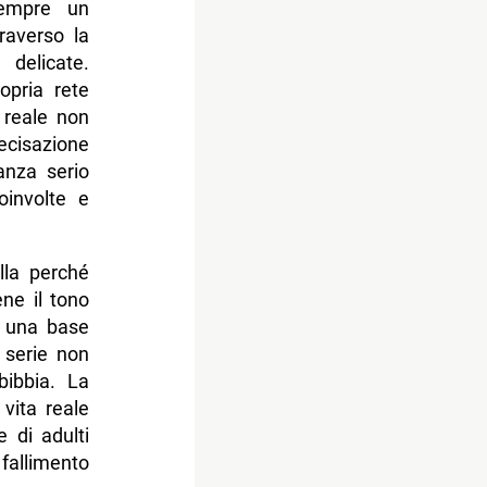
empre un
traverso la
 delicate.
opria rete
 reale non
ecisazione
anza serio
oinvolte e
lla perché
ne il tono
’è una base
a serie non
ibbia. La
vita reale
 di adulti
fallimento