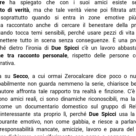
re
ha spiegato che con i suoi amici esiste s
o di verità
, ma che tale verità viene poi filtrata at
, soprattutto quando si entra in zone emotive più
ha raccontato anche di cercare il benestare della pr
uando tocca temi sensibili, perché usare pezzi di vita
 mettere tutto in scena senza conseguenze. È una pr
ché dietro l’ironia di
Due Spicci
c’è un lavoro abbast
ne tra racconto personale
, rispetto delle persone c
rativa.
ta su
Secco
, a cui ormai Zerocalcare dice poco o nu
babilmente non guarda nemmeno la serie, chiarisce be
autore affronta tale rapporto tra realtà e finzione. C
ono amici reali, ci sono dinamiche riconoscibili, ma l
 come un documentario domestico sul gruppo di Reb
 interessante sta proprio lì, perché
Due Spicci
usa la 
urante emotivo, non come gabbia, e riesce a parlare
 responsabilità mancate, amicizie, lavoro e paura del 