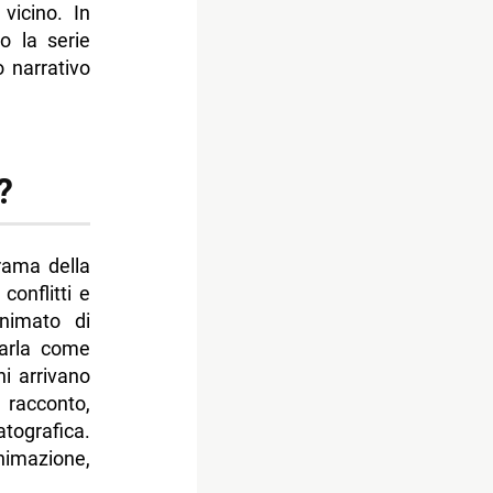
vicino. In
o la serie
o narrativo
?
rama della
conflitti e
animato di
darla come
i arrivano
 racconto,
tografica.
imazione,