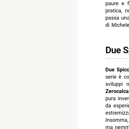
- Il vero 
paure e f
pratica, 
- Perché 
passa una 
- Due Spi
di Michel
-- Scopri 
Due S
Due Spicc
serie è co
sviluppi 
Zerocalca
pura inve
da esperi
estremizz
Insomma,
ma nemme