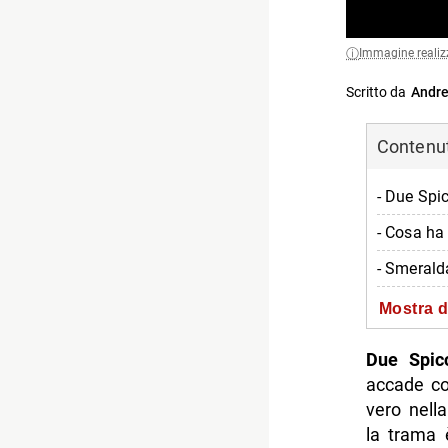
Immagine realiz
Scritto da
Andre
Contenuti
- Due Spi
- Cosa ha 
- Smerald
- Il local
Mostra d
- Una seri
Due Spic
- Le canz
accade c
vero nell
- Gli otto
la trama 