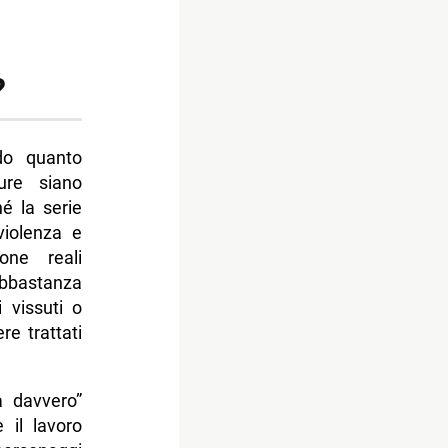
?
do quanto
ure siano
é la serie
violenza e
one reali
bbastanza
vissuti o
re trattati
a davvero”
 il lavoro