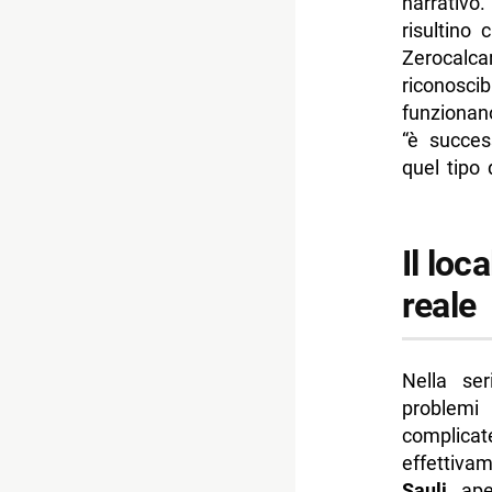
narrativo
risultino 
Zerocalc
riconosci
funzionan
“è succes
quel tipo 
Il loc
reale
Nella se
problemi
complicat
effettiva
Sauli
, ap