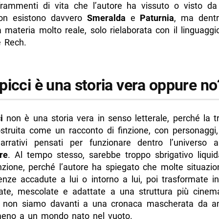
tema di Due Spicci non è il locale
rammenti di vita che l’autore ha vissuto o visto da 
non esistono davvero
Smeralda
e
Paturnia
, ma dentr
il pubblico ha reagito in modo così emotivo
materia molto reale, solo rielaborata con il linguaggi
cci è vera dove fa più male
e Rech.
di più da Napolike.it
picci è una storia vera oppure no
i
non è una storia vera in senso letterale, perché la t
struita come un racconto di finzione, con personaggi, 
narrativi pensati per funzionare dentro l’universo 
re
. Al tempo stesso, sarebbe troppo sbrigativo liqui
nzione, perché l’autore ha spiegato che molte situazion
enze accadute a lui o intorno a lui, poi trasformate in
ate, mescolate e adattate a una struttura più cinema
 non siamo davanti a una cronaca mascherata da an
no a un mondo nato nel vuoto.