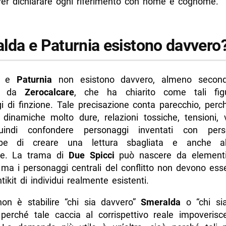
er dichiarare ogni riferimento con nome e cognome.
lda e Paturnia esistono davvero
e
Paturnia
non esistono davvero, almeno secon
to da
Zerocalcare
, che ha chiarito come tali fig
i di finzione. Tale precisazione conta parecchio, perch
 dinamiche molto dure, relazioni tossiche, tensioni, 
uindi confondere personaggi inventati con pers
ebbe di creare una lettura sbagliata e anche a
ale. La trama di
Due Spicci
può nascere da elementi 
 ma i personaggi centrali del conflitto non devono esse
ikit di individui realmente esistenti.
non è stabilire “chi sia davvero”
Smeralda
o “chi si
 perché tale caccia al corrispettivo reale impoverisce