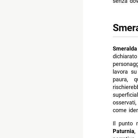
senza dov
Smera
Smeralda
dichiara
personagg
lavora su
paura, q
rischier
superfici
osservati,
come ident
Il punto 
Paturnia
,