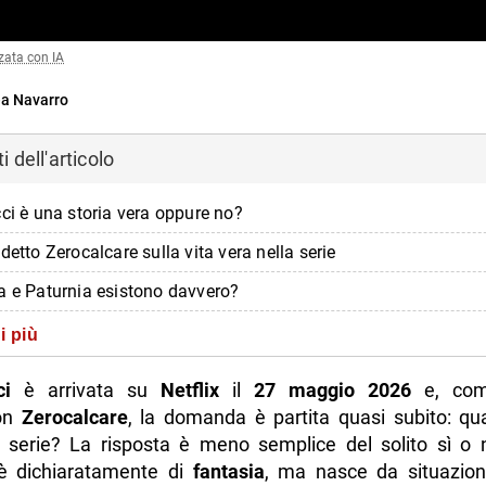
zata con IA
a Navarro
 dell'articolo
cci è una storia vera oppure no?
detto Zerocalcare sulla vita vera nella serie
a e Paturnia esistono davvero?
e di Zero e Cinghiale ha un riferimento reale
i più
e più lenta, più noir e meno fatta solo di gag
ci
è arrivata su
Netflix
il
27 maggio 2026
e, com
oni raccontano il lato emotivo di Due Spicci
on
Zerocalcare
, la domanda è partita quasi subito: qua
a serie? La risposta è meno semplice del solito sì o 
 episodi e il ritmo della stagione
è dichiaratamente di
fantasia
, ma nasce da situazioni