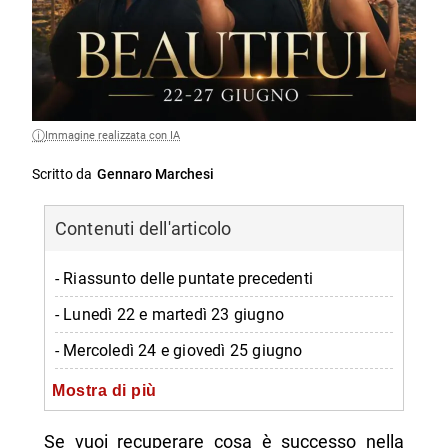
Immagine realizzata con IA
Scritto da
Gennaro Marchesi
Contenuti dell'articolo
- Riassunto delle puntate precedenti
- Lunedì 22 e martedì 23 giugno
- Mercoledì 24 e giovedì 25 giugno
- Venerdì 26 e sabato 27 giugno
Mostra di più
-- Scopri di più da Napolike.it
Se vuoi recuperare cosa è successo nella