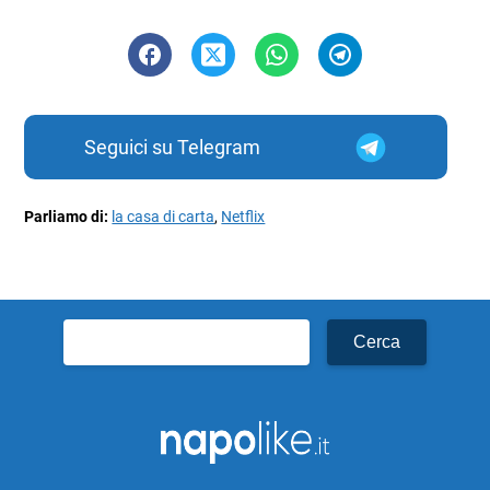
Seguici su Telegram
Parliamo di:
la casa di carta
,
Netflix
Ricerca
per: