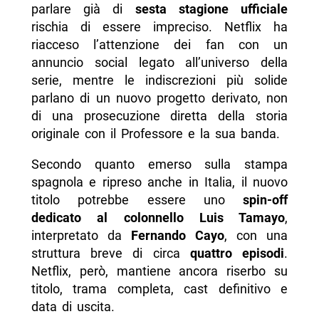
- Quando esce La casa di carta 6 o il nuovo
parlare già di
sesta stagione ufficiale
spin-off?
rischia di essere impreciso. Netflix ha
riacceso l’attenzione dei fan con un
- Il Professore e la banda torneranno nei nuovi
annuncio social legato all’universo della
episodi?
serie, mentre le indiscrezioni più solide
- Perché Netflix continua a puntare su La casa
parlano di un nuovo progetto derivato, non
di carta?
di una prosecuzione diretta della storia
originale con il Professore e la sua banda.
- Qual è la differenza tra La casa di carta,
Berlino e il nuovo progetto?
Secondo quanto emerso sulla stampa
-- Scopri di più da Napolike.it
spagnola e ripreso anche in Italia, il nuovo
titolo potrebbe essere uno
spin-off
dedicato al colonnello Luis Tamayo
,
interpretato da
Fernando Cayo
, con una
struttura breve di circa
quattro episodi
.
Netflix, però, mantiene ancora riserbo su
titolo, trama completa, cast definitivo e
data di uscita.