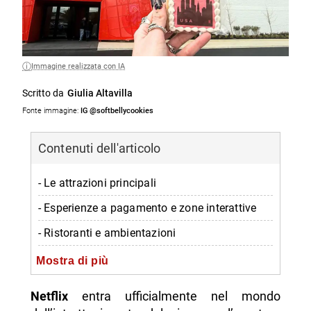
Immagine realizzata con IA
Scritto da
Giulia Altavilla
Fonte immagine:
IG @softbellycookies
Contenuti dell'articolo
- Le attrazioni principali
- Esperienze a pagamento e zone interattive
- Ristoranti e ambientazioni
- Strategia e futuro
Mostra di più
- Un nuovo modo di vivere le serie
Netflix
entra ufficialmente nel mondo
-- Scopri di più da Napolike.it