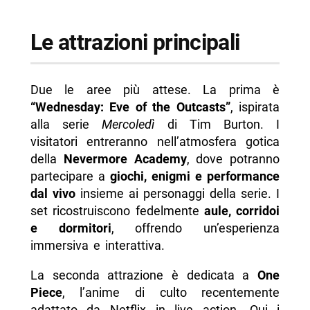
Le attrazioni principali
Due le aree più attese. La prima è
“Wednesday: Eve of the Outcasts”
, ispirata
alla serie
Mercoledì
di Tim Burton. I
visitatori entreranno nell’atmosfera gotica
della
Nevermore Academy
, dove potranno
partecipare a
giochi, enigmi e performance
dal vivo
insieme ai personaggi della serie. I
set ricostruiscono fedelmente
aule, corridoi
e dormitori
, offrendo un’esperienza
immersiva e interattiva.
La seconda attrazione è dedicata a
One
Piece
, l’anime di culto recentemente
adattato da Netflix in live action. Qui i