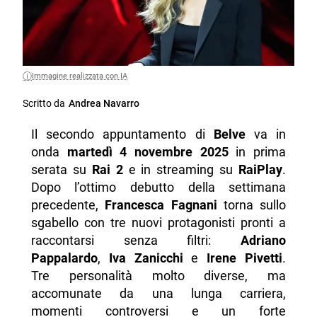
Immagine realizzata con IA
Scritto da
Andrea Navarro
Il secondo appuntamento di
Belve
va in
onda
martedì 4 novembre 2025
in prima
serata su
Rai 2
e in streaming su
RaiPlay
.
Dopo l’ottimo debutto della settimana
precedente,
Francesca Fagnani
torna sullo
sgabello con tre nuovi protagonisti pronti a
raccontarsi senza filtri:
Adriano
Pappalardo
,
Iva Zanicchi
e
Irene Pivetti
.
Tre personalità molto diverse, ma
accomunate da una lunga carriera,
momenti controversi e un forte