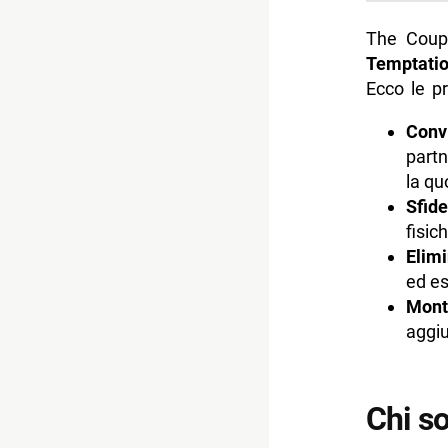
The Coup
Temptatio
Ecco le pr
Convi
partn
la qu
Sfide
fisic
Elimi
ed es
Mont
aggiu
Chi s