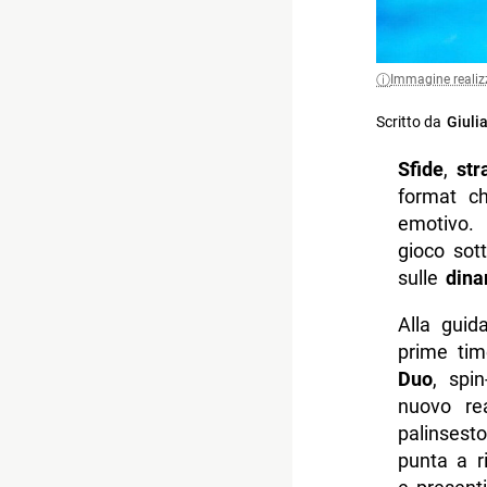
Immagine realiz
Scritto da
Giulia
Sfide
,
str
format c
emotivo. 
gioco sot
sulle
dina
Alla guid
prime tim
Duo
, spi
nuovo re
palinsest
punta a ri