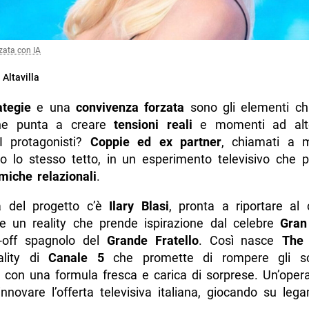
zata con IA
 Altavilla
ategie
e una
convivenza forzata
sono gli elementi ch
he punta a creare
tensioni reali
e momenti ad alt
I protagonisti?
Coppie ed ex partner
, chiamati a m
to lo stesso tetto, in un esperimento televisivo che p
miche relazionali
.
a del progetto c’è
Ilary Blasi
, pronta a riportare al 
e un reality che prende ispirazione dal celebre
Gran
n-off spagnolo del
Grande Fratello
. Così nasce
The
ality di
Canale 5
che promette di rompere gli s
o con una formula fresca e carica di sorprese. Un’oper
nnovare l’offerta televisiva italiana, giocando su leg