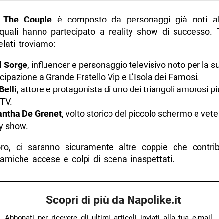
i
The Couple
è composto da personaggi già noti al 
 quali hanno partecipato a reality show di successo. T
lati troviamo:
l Sorge
, influencer e personaggio televisivo noto per la s
cipazione a Grande Fratello Vip e L’Isola dei Famosi.
Belli
, attore e protagonista di uno dei triangoli amorosi pi
 TV.
ntha De Grenet
, volto storico del piccolo schermo e vet
ty show.
oro, ci saranno sicuramente altre coppie che contri
namiche accese e colpi di scena inaspettati.
Scopri di più da Napolike.it
Abbonati per ricevere gli ultimi articoli inviati alla tua e-mail.