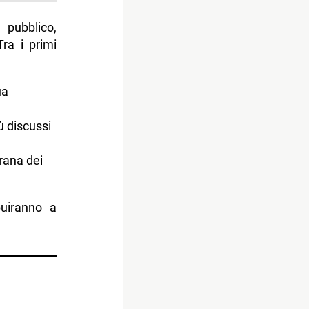
pubblico,
ra i primi
ua
ù discussi
erana dei
buiranno a