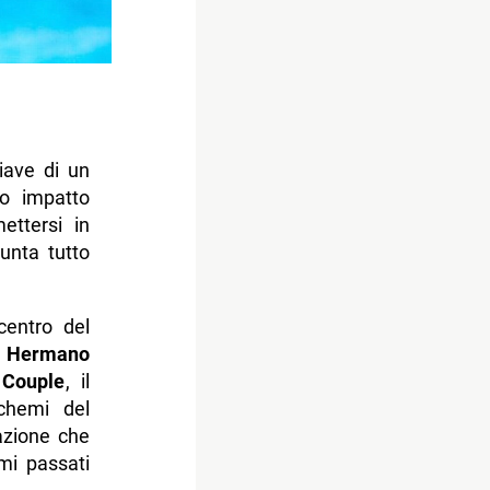
iave di un
o impatto
ettersi in
unta tutto
centro del
 Hermano
 Couple
, il
chemi del
azione che
ami passati