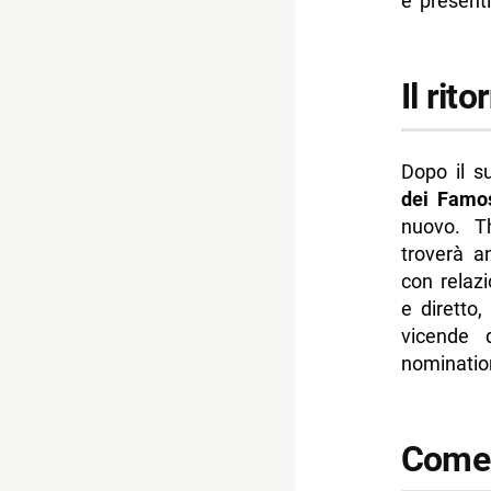
e presenti
Il rit
Dopo il s
dei Famo
nuovo. T
troverà a
con relazi
e diretto
vicende d
nomination
Come f