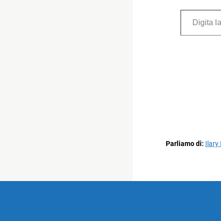
Digita la tua e-mail...
Parliamo di:
Ilary