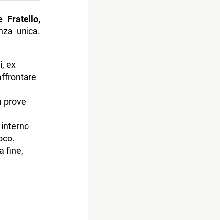
 Fratello,
nza unica.
i, ex
affrontare
n prove
 interno
oco.
a fine,