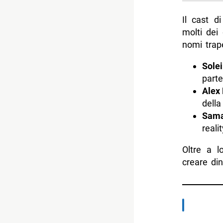
Il cast d
molti dei
nomi trape
Solei
parte
Alex 
della
Sama
reali
Oltre a l
creare di