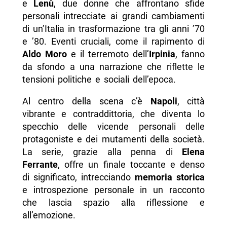
e
Lenù
, due donne che affrontano sfide
-- Scopri di più da Napolike.it
personali intrecciate ai grandi cambiamenti
di un’Italia in trasformazione tra gli anni ’70
e ’80. Eventi cruciali, come il rapimento di
Aldo Moro
e il terremoto dell’
Irpinia
, fanno
da sfondo a una narrazione che riflette le
tensioni politiche e sociali dell’epoca.
Al centro della scena c’è
Napoli
, città
vibrante e contraddittoria, che diventa lo
specchio delle vicende personali delle
protagoniste e dei mutamenti della società.
La serie, grazie alla penna di
Elena
Ferrante
, offre un finale toccante e denso
di significato, intrecciando
memoria storica
e introspezione personale in un racconto
che lascia spazio alla riflessione e
all’emozione.