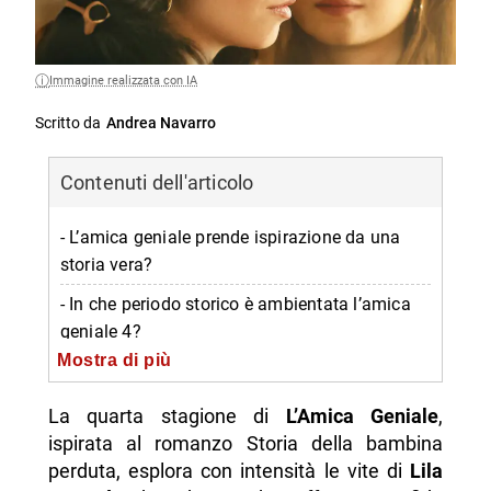
Immagine realizzata con IA
Scritto da
Andrea Navarro
Contenuti dell'articolo
- L’amica geniale prende ispirazione da una
storia vera?
- In che periodo storico è ambientata l’amica
geniale 4?
Mostra di più
- Quali eventi storici influenzano la quarta
stagione de l’amica geniale?
La quarta stagione di
L’Amica Geniale
,
- Come evolvono le vite di Lila e Lenù negli
ispirata al romanzo Storia della bambina
ultimi episodi?
perduta, esplora con intensità le vite di
Lila