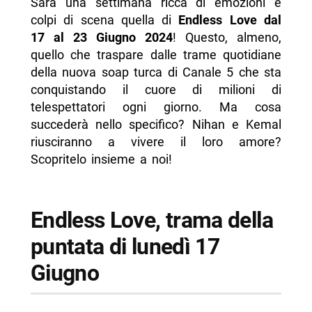
Sarà una settimana ricca di emozioni e
- Endless Love, trama della puntata di giovedì
colpi di scena quella di
Endless Love dal
20 Giugno
17 al 23 Giugno 2024
! Questo, almeno,
quello che traspare dalle trame quotidiane
- Endless Love, trama della puntata di venerdì
della nuova soap turca di Canale 5 che sta
21 Giugno
conquistando il cuore di milioni di
- Endess Love, trama della puntata di sabato
telespettatori ogni giorno. Ma cosa
22 Giugno
succederà nello specifico? Nihan e Kemal
riusciranno a vivere il loro amore?
- Endless Love, trama della puntata di
Scopritelo insieme a noi!
domenica 23 Giugno
-- Scopri di più da Napolike.it
Endless Love, trama della
puntata di lunedì 17
Giugno