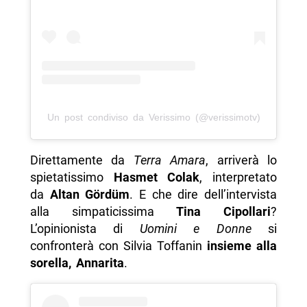
Un post condiviso da Verissimo (@verissimotv)
Direttamente da
Terra Amara
, arriverà lo
spietatissimo
Hasmet Colak
, interpretato
da
Altan Gördüm
. E che dire dell’intervista
alla simpaticissima
Tina Cipollari
?
L’opinionista di
Uomini e Donne
si
confronterà con Silvia Toffanin
insieme alla
sorella, Annarita
.