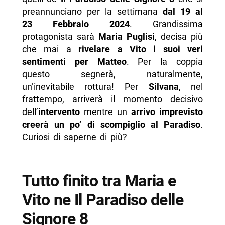
- Umberto vuole vendetta ne Il Paradiso delle
preannunciano per la settimana
dal 19 al
Signore 8
23 Febbraio 2024
. Grandissima
protagonista sarà
Maria Puglisi
, decisa più
- Silvana finalmente viene operata
che mai a
rivelare a Vito i suoi veri
- Matilde gelosa di Vittorio
sentimenti per Matteo
. Per la coppia
questo segnerà, naturalmente,
-- Scopri di più da Napolike.it
un’inevitabile rottura! Per
Silvana
, nel
frattempo, arriverà il momento decisivo
dell’
intervento
mentre un
arrivo imprevisto
creerà un po’ di scompiglio al Paradiso
.
Curiosi di saperne di più?
Tutto finito tra Maria e
Vito ne Il Paradiso delle
Signore 8