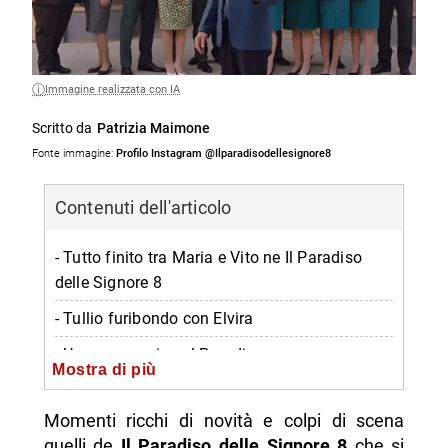
Immagine realizzata con IA
Scritto da
Patrizia Maimone
Fonte immagine:
Profilo Instagram @Ilparadisodellesignore8
Contenuti dell'articolo
- Tutto finito tra Maria e Vito ne Il Paradiso
delle Signore 8
- Tullio furibondo con Elvira
- Un nuovo arrivo al Paradiso
Mostra di più
- Una nuova donna per Armando
Momenti ricchi di novità e colpi di scena
- Una confessione scottante per Irene
quelli de
Il Paradiso delle Signore 8
che si