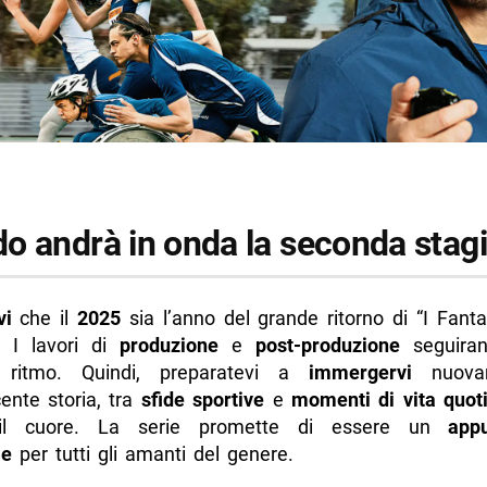
o andrà in onda la seconda stag
vi
che il
2025
sia l’anno del grande ritorno di “I Fanta
! I lavori di
produzione
e
post-produzione
seguiran
 ritmo. Quindi, preparatevi a
immergervi
nuova
cente storia, tra
sfide sportive
e
momenti di vita quot
 il cuore. La serie promette di essere un
app
le
per tutti gli amanti del genere.