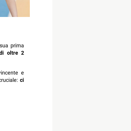
 sua prima
di oltre 2
incente e
cruciale:
ci