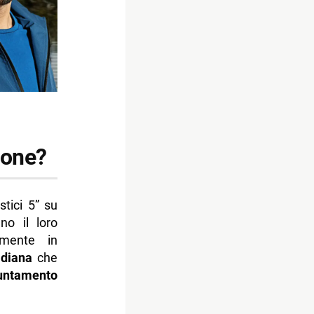
ione?
stici 5” su
no il loro
mente in
idiana
che
untamento