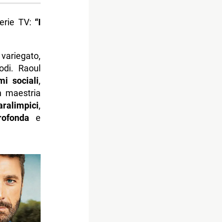
serie TV:
“I
variegato,
odi. Raoul
mi sociali
,
n maestria
aralimpici
,
rofonda
e