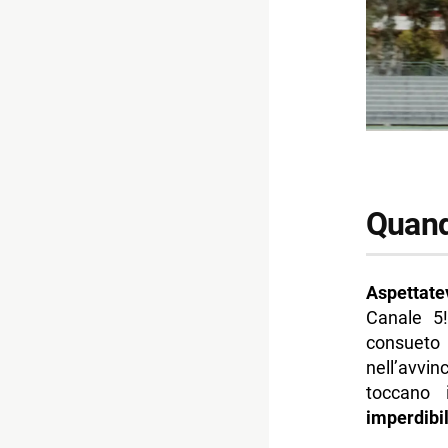
Quand
Aspettate
Canale 5
consueto
nell’avvin
toccano
imperdibi