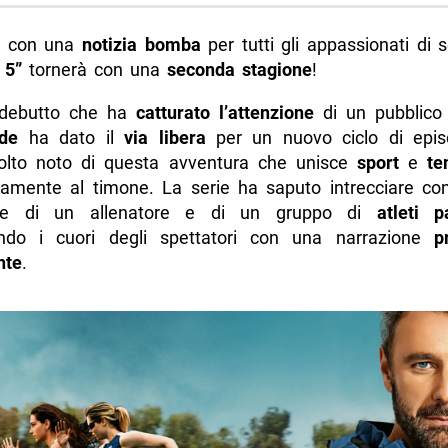
i con una
notizia bomba
per tutti gli appassionati di 
 5”
tornerà con una
seconda stagione
!
debutto che ha
catturato l’attenzione
di un pubblico 
de
ha dato il
via libera
per un nuovo ciclo di epis
volto noto di questa avventura che unisce
sport
e
te
amente al timone. La serie ha saputo intrecciare co
de di un allenatore e di un gruppo di
atleti p
ando i cuori degli spettatori con una narrazione
p
nte
.