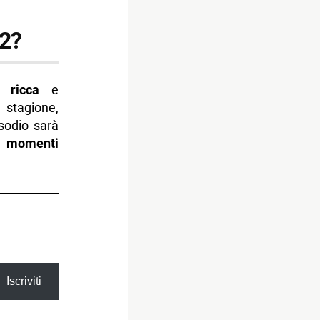
 2?
ia
ricca
e
stagione,
sodio sarà
e
momenti
Iscriviti