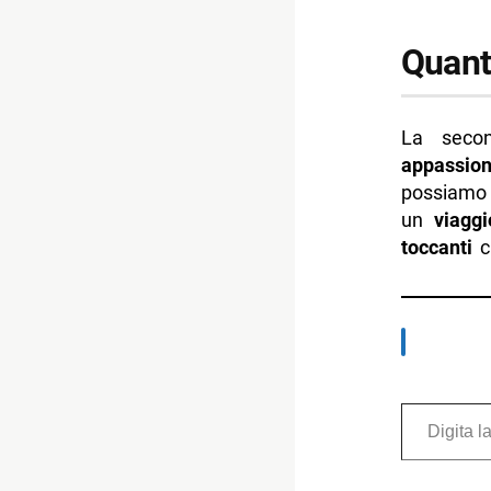
Quanti
La secon
appassion
possiamo 
un
viaggi
toccanti
ch
Digita la tua e-mail...