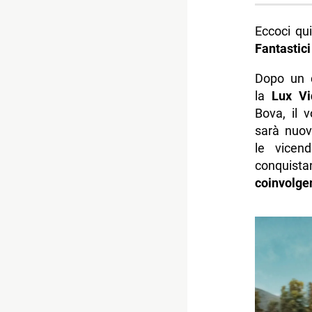
Eccoci qu
Fantastici
Dopo un 
la
Lux Vi
Bova, il 
sarà nuov
le vicen
conquist
coinvolge