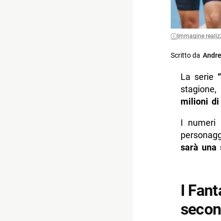
Immagine realiz
Scritto da
Andre
La serie
stagione
milioni di
I numeri
personagg
sarà una 
I Fant
secon