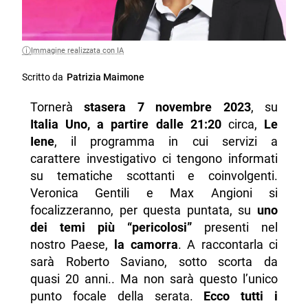
Immagine realizzata con IA
Scritto da
Patrizia Maimone
Tornerà
stasera 7 novembre 2023
, su
Italia Uno, a partire dalle 21:20
circa,
Le
Iene
, il programma in cui servizi a
carattere investigativo ci tengono informati
su tematiche scottanti e coinvolgenti.
Veronica Gentili e Max Angioni si
focalizzeranno, per questa puntata, su
uno
dei temi più “pericolosi”
presenti nel
nostro Paese,
la camorra
. A raccontarla ci
sarà Roberto Saviano, sotto scorta da
quasi 20 anni.. Ma non sarà questo l’unico
punto focale della serata.
Ecco tutti i