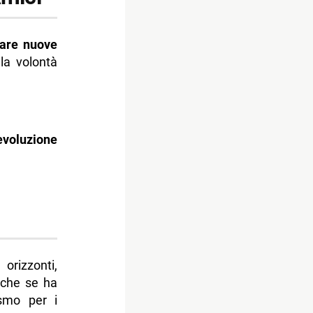
care nuove
la volontà
evoluzione
rizzonti,
nche se ha
asmo per i