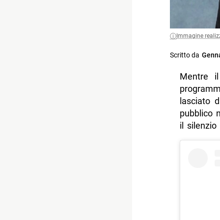
Immagine realiz
Scritto da
Genna
Mentre i
programma
lasciato
pubblico n
il silenzi