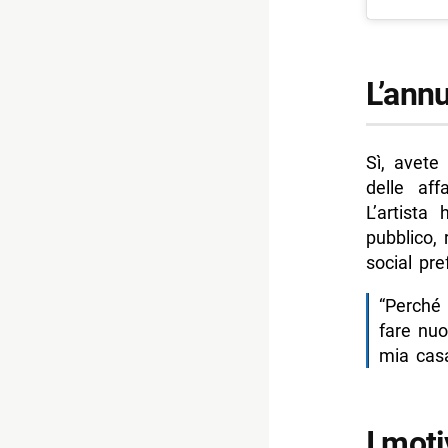
L’ann
Sì, avete
delle af
L’artista
pubblico,
social pre
“Perché
fare nuo
mia casa
I moti