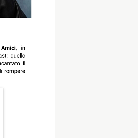
i
Amici
, in
st: quello
ncantato il
 di rompere