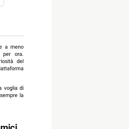
re a meno
 per ora.
iosità del
iattaforma
 voglia di
 sempre la
Amici