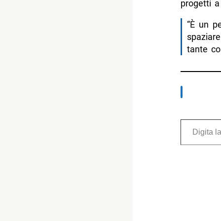
progetti a
“È un pe
spaziare
tante co
Digita la tua e-mail...