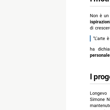
Non è un
ispirazion
di cresce
“L’arte 
ha dichi
personale
I prog
Longevo 
Simone No
mantenuto