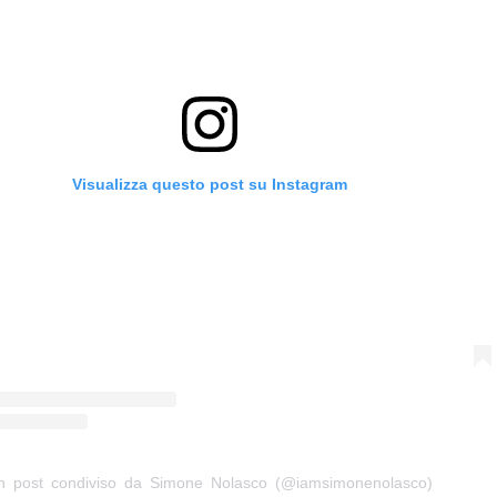
Visualizza questo post su Instagram
n post condiviso da Simone Nolasco (@iamsimonenolasco)