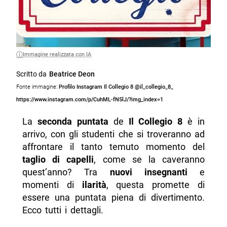
Immagine realizzata con IA
Scritto da
Beatrice Deon
Fonte immagine:
Profilo Instagram Il Collegio 8 @il_collegio_8_
https://www.instagram.com/p/CuhML-fN5lJ/?img_index=1
La
seconda puntata
de
Il Collegio 8
è in
arrivo, con gli studenti che si troveranno ad
affrontare il tanto temuto momento del
taglio di capelli
, come se la caveranno
quest’anno? Tra
nuovi insegnanti
e
momenti di
ilarità
, questa promette di
essere una puntata piena di divertimento.
Ecco tutti i dettagli.