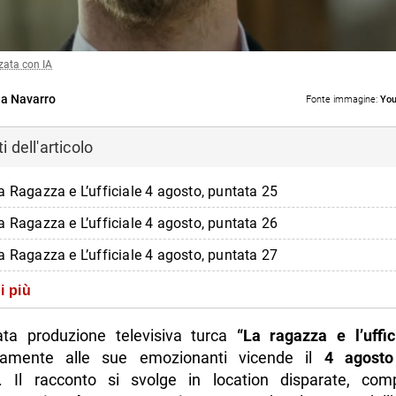
zata con IA
a Navarro
Fonte immagine:
You
 dell'articolo
a Ragazza e L’ufficiale 4 agosto, puntata 25
a Ragazza e L’ufficiale 4 agosto, puntata 26
a Ragazza e L’ufficiale 4 agosto, puntata 27
zza e l’ufficiale cambia giorno di messa in onda
i più
di più da Napolike.it
ta produzione televisiva turca
“La ragazza e l’uffic
vamente alle sue emozionanti vicende il
4 agosto
. Il racconto si svolge in location disparate, co