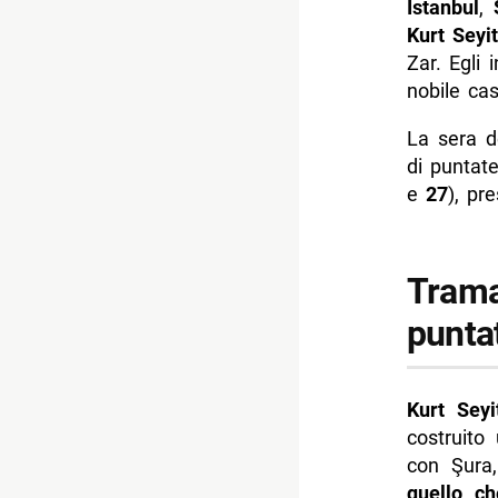
Istanbul
,
Kurt Seyit
Zar. Egli 
nobile ca
La sera 
di puntate
e
27
), pr
Trama 
punta
Kurt Seyi
costruito
con Şura
quello ch