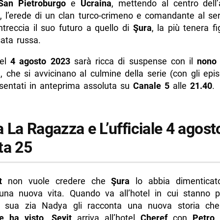
San Pietroburgo
e
Ucraina
, mettendo al centro dell’
, l’erede di un clan turco-crimeno e comandante al ser
intreccia il suo futuro a quello di
Şura
, la più tenera fi
sata russa.
del
4 agosto 2023
sarà ricca di suspense con il
nono
, che si avvicinano al culmine della serie (con gli epi
esentati in anteprima assoluta su
Canale 5
alle
21.40
.
La Ragazza e L’ufficiale 4 agost
ta 25
t
non vuole credere che
Şura
lo abbia dimenticat
 una nuova vita. Quando va all’hotel in cui stanno p
, sua zia Nadya gli racconta una nuova storia c
e ha visto
.
Seyit
arriva all’hotel
Cheref
con
Petro
,