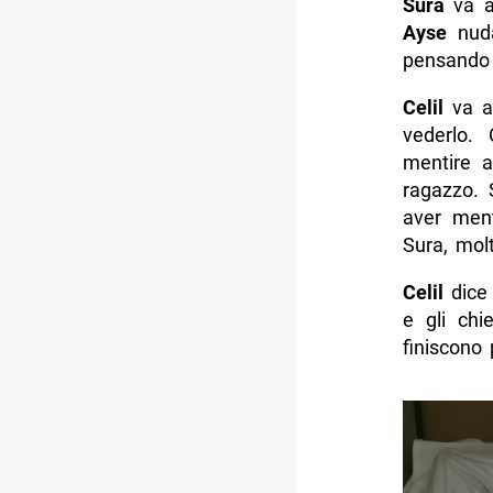
Sura
va al
Ayse
nuda
pensando 
Celil
va a 
vederlo.
mentire 
ragazzo. 
aver ment
Sura, mol
Celil
dice
e gli chi
finiscono 