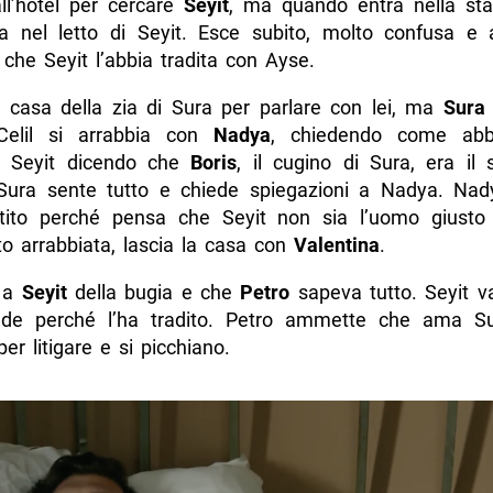
l’hotel per cercare
Seyit
, ma quando entra nella sta
 nel letto di Seyit. Esce subito, molto confusa e a
che Seyit l’abbia tradita con Ayse.
casa della zia di Sura per parlare con lei, ma
Sura
 Celil si arrabbia con
Nadya
, chiedendo come abb
a Seyit dicendo che
Boris
, il cugino di Sura, era il
Sura sente tutto e chiede spiegazioni a Nadya. Nad
ito perché pensa che Seyit non sia l’uomo giusto
to arrabbiata, lascia la casa con
Valentina
.
 a
Seyit
della bugia e che
Petro
sapeva tutto. Seyit v
ede perché l’ha tradito. Petro ammette che ama S
per litigare e si picchiano.