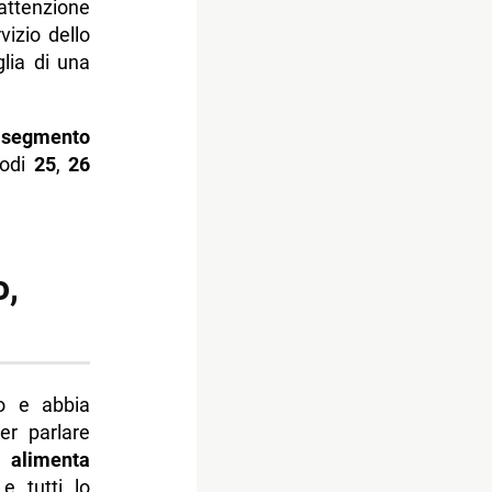
attenzione
vizio dello
glia di una
 segmento
sodi
25
,
26
o,
o e abbia
er parlare
he
alimenta
 e tutti lo