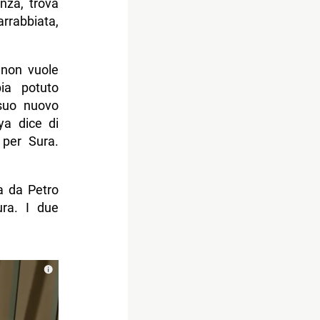
nza, trova
rrabbiata,
non vuole
ia potuto
 suo nuovo
ya dice di
 per Sura.
a da Petro
ura. I due