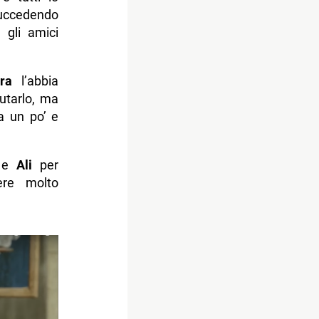
succedendo
 gli amici
ra
l’abbia
utarlo, ma
a un po’ e
e
Ali
per
ere molto