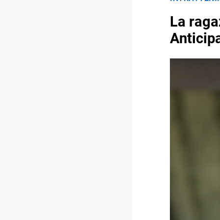
La ragaz
Anticip