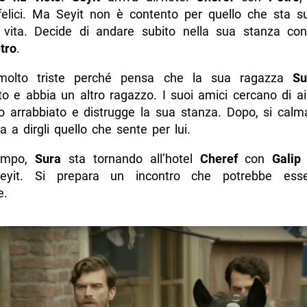
felici. Ma Seyit non è contento per quello che sta 
 vita. Decide di andare subito nella sua stanza con
tro
.
lto triste perché pensa che la sua ragazza
Su
to e abbia un altro ragazzo. I suoi amici cercano di ai
to arrabbiato e distrugge la sua stanza. Dopo, si calm
 a dirgli quello che sente per lui.
tempo,
Sura
sta tornando all’hotel
Cheref
con
Galip
eyit. Si prepara un incontro che potrebbe ess
e.