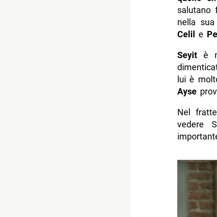
salutano 
nella sua
Celil
e
Pe
Seyit
è mo
dimentica
lui è mol
Ayse
prova
Nel frat
vedere S
important