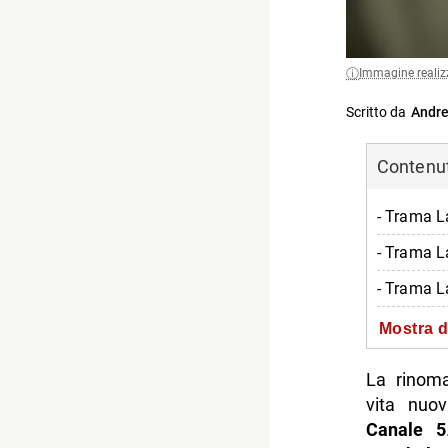
Immagine realiz
Scritto da
Andre
Contenuti
- Trama L
- Trama L
- Trama L
- La raga
Mostra d
-- Scopri 
La rinoma
vita nuo
Canale 5