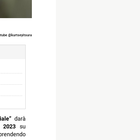
tube @kurtseyitsura
iale”
darà
 2023
su
mprendendo