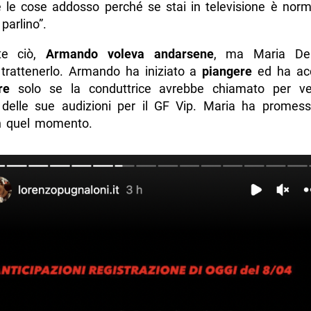
e le cose addosso perché se stai in televisione è norm
parlino”.
te ciò,
Armando voleva andarsene
, ma Maria De 
a trattenerlo. Armando ha iniziato a
piangere
ed ha acc
re
solo se la conduttrice avrebbe chiamato per ver
delle sue audizioni per il GF Vip. Maria ha promesso
n quel momento.