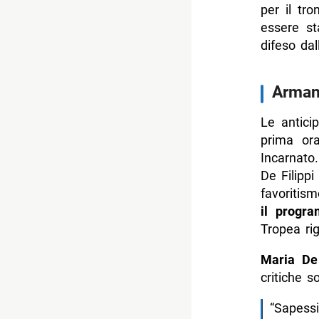
per il tr
essere s
difeso dal
Armand
Le antici
prima or
Incarnato.
De Filippi
favoritis
il progr
Tropea rig
Maria De
critiche s
“Sapess