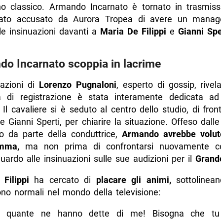
ono classico. Armando Incarnato è tornato in trasmis
tato accusato da Aurora Tropea di avere un manage
le insinuazioni davanti a
Maria De Filippi
e
Gianni Spe
o Incarnato scoppia in lacrime
pazioni di
Lorenzo Pugnaloni
, esperto di gossip, rive
a di registrazione è stata interamente dedicata a
 Il cavaliere si è seduto al centro dello studio, di fro
 e Gianni Sperti, per chiarire la situazione. Offeso dall
mo da parte della conduttrice,
Armando avrebbe volut
amma,
ma non prima di confrontarsi nuovamente c
uardo alle insinuazioni sulle sue audizioni per il
Grande
 Filippi
ha cercato di
placare gli animi,
sottolinean
ono normali nel mondo della televisione:
i quante ne hanno dette di me! Bisogna che tu 