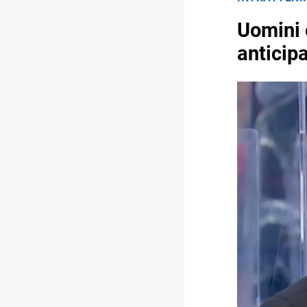
Uomini 
anticip