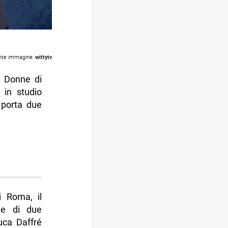
nte immagine:
wittytv
e Donne di
 in studio
porta due
i Roma, il
ne di due
uca Daffré