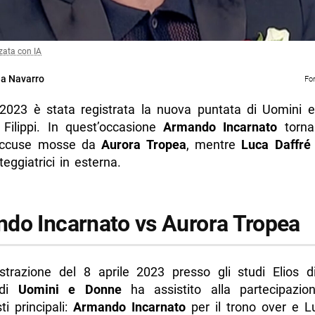
zata con IA
a Navarro
Fo
e 2023 è stata registrata la nuova puntata di Uomini 
Filippi. In quest’occasione
Armando Incarnato
torna
accuse mosse da
Aurora Tropea
, mentre
Luca Daffré
eggiatrici in esterna.
do Incarnato vs Aurora Tropea
istrazione del 8 aprile 2023 presso gli studi Elios d
 di
Uomini e Donne
ha assistito alla partecipazio
i principali:
Armando Incarnato
per il trono over e L