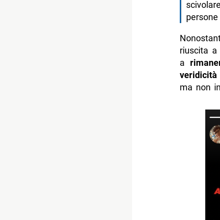
scivolar
persone 
Nonostan
riuscita 
a
rimane
veridicità
ma non i