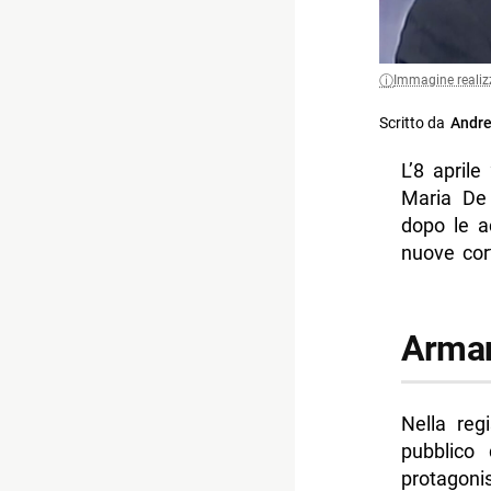
Immagine realiz
Scritto da
Andre
L’8 april
Maria De 
dopo le 
nuove cort
Arman
Nella reg
pubblico
protagonist