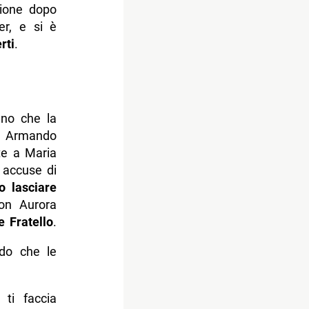
sione dopo
r, e si è
rti
.
lano che la
d Armando
nte a Maria
e accuse di
o lasciare
on Aurora
 Fratello
.
do che le
ti faccia