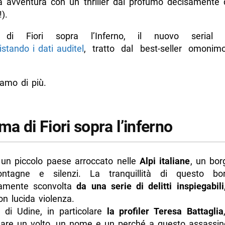
 avventura con un thriller dal profumo decisamente d
).
o Rigo
mond
o di Fiori sopra l’Inferno, il nuovo serial
stando i dati auditel
, tratto dal best-seller omonimo
 interpreti
untate dura Fiori sopra l’inferno?
amo di più.
tato girato Fiori sopra l’inferno
da cui ha origine “Fiori sopra l’inferno”: dettagli e curiosità
ma di Fiori sopra l’inferno
e Ilaria Tuti
un sequel Fiori sopra l’inferno 2?
 un piccolo paese arroccato nelle
Alpi italiane
, un bor
dere Fiori sopra l’inferno in streaming ondemand
ntagne e silenzi. La tranquillità di questo bo
di più da Napolike.it
samente sconvolta
da una serie di delitti inspiegabili
n lucida violenza.
a di Udine, in particolare
la profiler Teresa Battaglia
are un volto, un nome e un perché a questo assassin