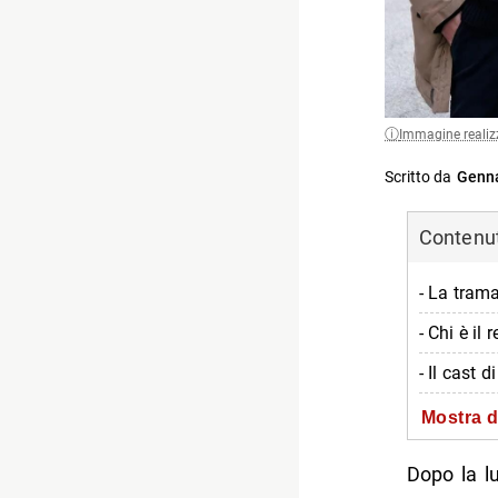
Immagine realiz
Scritto da
Genna
Contenuti
- La trama
- Chi è il 
- Il cast d
-- Elena S
Mostra d
-- Gianlu
Dopo la l
-- Giusep