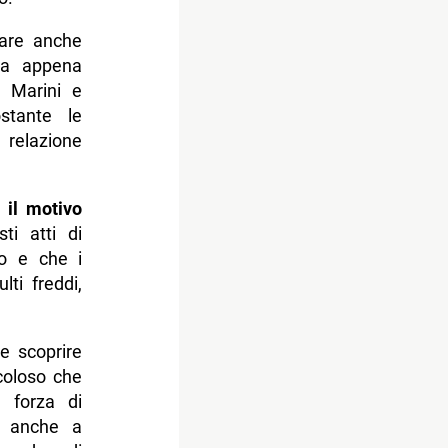
tare anche
ha appena
, Marini e
stante le
 relazione
e
il motivo
ti atti di
co e che i
ti freddi,
i
e scoprire
coloso che
a forza di
rà anche a