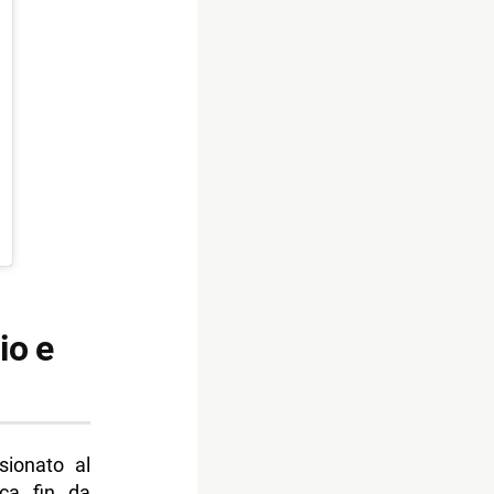
bio e
sionato al
ica fin da