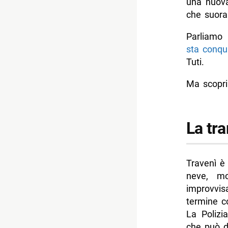
una nuova
che suora!
-- Massim
-- Urs Re
Parliam
sta conqui
-- Gli altri
Tuti.
- Quante p
Ma scopri
- Dove è s
- Il libro 
La tra
-- L’autric
- Ci sarà 
Travenì è
- Come ve
neve, mo
-- Scopri 
improvvi
termine co
La Polizi
che può d