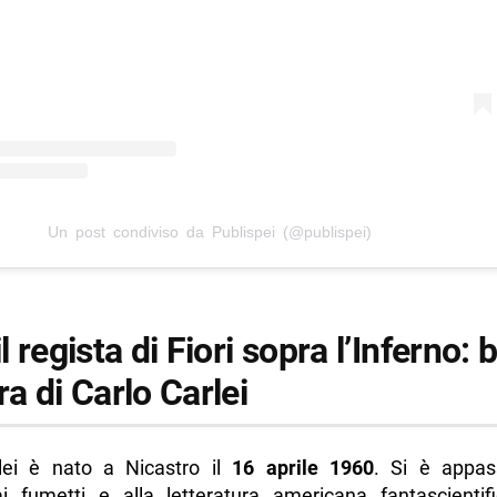
Un post condiviso da Publispei (@publispei)
il regista di Fiori sopra l’Inferno: 
ra di Carlo Carlei
lei è nato a Nicastro il
16 aprile 1960
. Si è appas
i fumetti e alla letteratura americana fantascientif