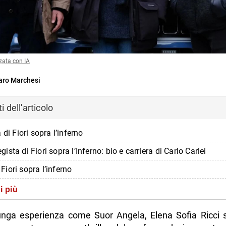
zata con IA
ro Marchesi
 dell'articolo
 di Fiori sopra l’inferno
regista di Fiori sopra l’Inferno: bio e carriera di Carlo Carlei
i Fiori sopra l’inferno
ofia Ricci
i più
ca Gobbi
unga esperienza come Suor Angela, Elena Sofia Ricci si
pe Spata