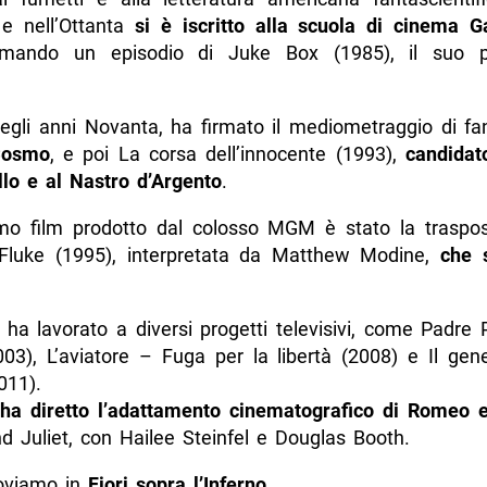
e nell’Ottanta
si è iscritto alla scuola di cinema
rmando un episodio di Juke Box (1985), il suo p
 degli anni Novanta, ha firmato il mediometraggio di f
Cosmo
, e poi La corsa dell’innocente (1993),
candidat
llo e al Nastro d’Argento
.
imo film prodotto dal colosso MGM è stato la traspos
Fluke (1995), interpretata da Matthew Modine,
che s
 ha lavorato a diversi progetti televisivi, come Padre 
003), L’aviatore – Fuga per la libertà (2008) e Il gen
011).
3
ha diretto l’adattamento cinematografico di Romeo e
 Juliet, con Hailee Steinfel e Douglas Booth.
roviamo in
Fiori sopra l’Inferno
.