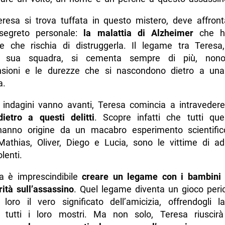
resa si trova tuffata in questo mistero, deve affron
 segreto personale:
la malattia di Alzheimer
che 
e che rischia di distruggerla. Il legame tra Teresa
la sua squadra, si cementa sempre di più, nono
sioni e le durezze che si nascondono dietro a una
a.
 indagini vanno avanti, Teresa comincia a intraveder
ietro a questi delitti
. Scopre infatti che tutti ques
hanno origine da un macabro esperimento scientifi
Mathias, Oliver, Diego e Lucia, sono le vittime di adul
olenti.
a è imprescindibile
creare un legame con i bambin
rità sull’assassino
. Quel legame diventa un gioco peri
 loro il vero significato dell’amicizia, offrendogli l
e tutti i loro mostri. Ma non solo, Teresa riusci