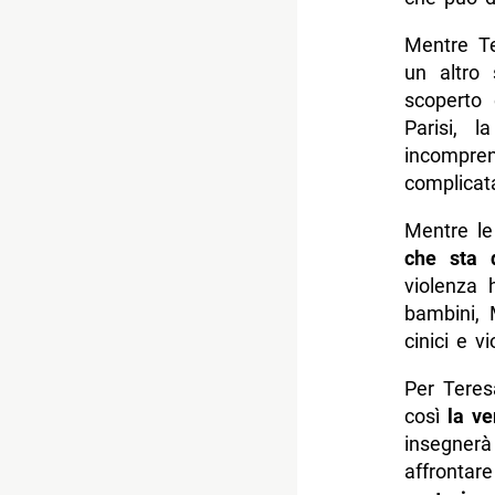
Mentre Te
un altro
scoperto 
Parisi, 
incompren
complicat
Mentre le
che sta d
violenza 
bambini, 
cinici e vi
Per Teres
così
la ve
insegnerà
affrontar