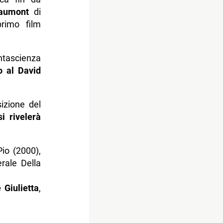
 Gaumont
di
rimo film
antascienza
o al David
izione del
i rivelerà
Pio (2000),
erale Della
 Giulietta
,