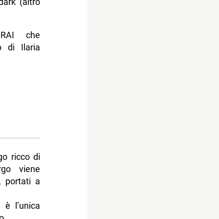
ark (altro
 RAI che
 di Ilaria
go ricco di
rgo viene
, portati a
, è l’unica
o.