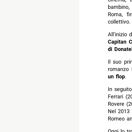
bambino, 
Roma, fi
collettivo.
All’inizio
Capitan 
di Donate
Il suo pr
romanzo 
un flop
.
In seguito
Ferrari (2
Rovere (2
Nel 201
Romeo and
Oggi lo t