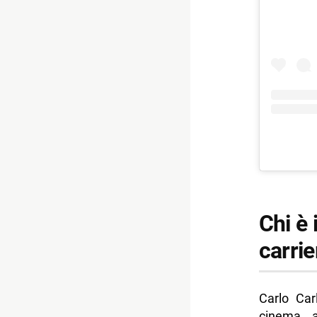
Chi è 
carrie
Carlo Car
cinema, a